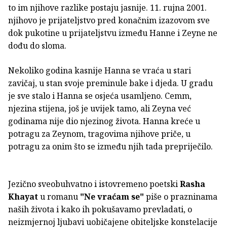
to im njihove razlike postaju jasnije. 11. rujna 2001.
njihovo je prijateljstvo pred konačnim izazovom sve
dok pukotine u prijateljstvu između Hanne i Zeyne ne
dođu do sloma.
Nekoliko godina kasnije Hanna se vraća u stari
zavičaj, u stan svoje preminule bake i djeda. U gradu
je sve stalo i Hanna se osjeća usamljeno. Cemm,
njezina stijena, još je uvijek tamo, ali Zeyna već
godinama nije dio njezinog života. Hanna kreće u
potragu za Zeynom, tragovima njihove priče, u
potragu za onim što se između njih tada prepriječilo.
Jezično sveobuhvatno i istovremeno poetski
Rasha
Khayat
u romanu
"Ne vraćam se"
piše o prazninama
naših života i kako ih pokušavamo prevladati, o
neizmjernoj ljubavi uobičajene obiteljske konstelacije