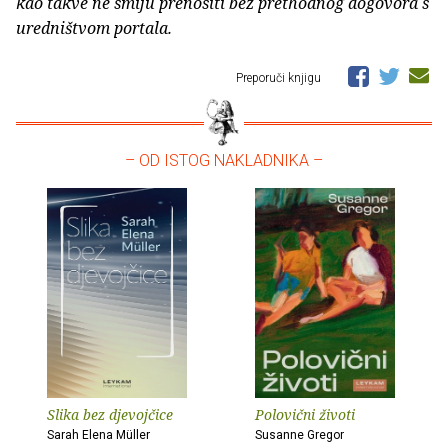
kao takve ne smiju prenositi bez prethodnog dogovora s
uredništvom portala.
Preporuči knjigu
– OD ISTOG NAKLADNIKA –
Slika bez djevojčice
Polovični životi
Sarah Elena Müller
Susanne Gregor