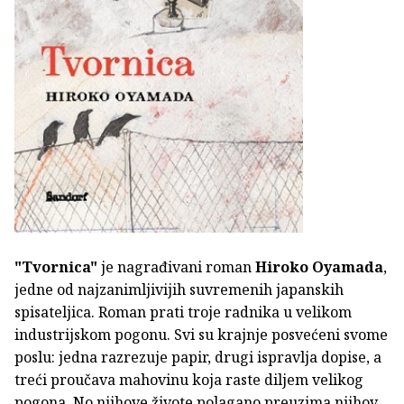
"Tvornica"
je nagrađivani roman
Hiroko Oyamada
,
jedne od najzanimljivijih suvremenih japanskih
spisateljica. Roman prati troje radnika u velikom
industrijskom pogonu. Svi su krajnje posvećeni svome
poslu: jedna razrezuje papir, drugi ispravlja dopise, a
treći proučava mahovinu koja raste diljem velikog
pogona. No njihove živote polagano preuzima njihov