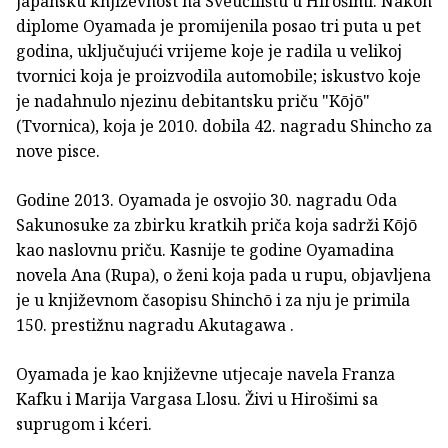
japansku književnost na Sveučilištu u Hirošimi. Nakon
diplome Oyamada je promijenila posao tri puta u pet
godina, uključujući vrijeme koje je radila u velikoj
tvornici koja je proizvodila automobile; iskustvo koje
je nadahnulo njezinu debitantsku priču "Kōjō"
(Tvornica), koja je 2010. dobila 42. nagradu Shincho za
nove pisce.
Godine 2013. Oyamada je osvojio 30. nagradu Oda
Sakunosuke za zbirku kratkih priča koja sadrži Kōjō
kao naslovnu priču. Kasnije te godine Oyamadina
novela Ana (Rupa), o ženi koja pada u rupu, objavljena
je u književnom časopisu Shinchō i za nju je primila
150. prestižnu nagradu Akutagawa .
Oyamada je kao književne utjecaje navela Franza
Kafku i Marija Vargasa Llosu. Živi u Hirošimi sa
suprugom i kćeri.