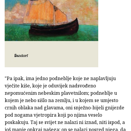
"Pa ipak, ima jedno podneblje koje ne naplavljuju
vječite kiše, koje je oduvijek nadsvođeno
nepomućenim nebeskim plavetnilom; podneblje u
kojem je nebo sišlo na zemlju, i u kojem se umjesto
crnih oblaka nad glavama, oni snježno-bijeli gnijezde
pod nogama vjetropira koji po njima veselo
poskakuju. Taj se svijet ne nalazi ni iznad, niti ispod, a
još manje onkraj našega; on se nalazi posred njega, da