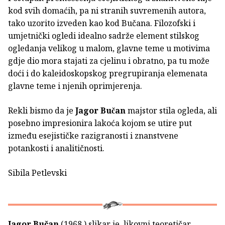
kod svih domaćih, pa ni stranih suvremenih autora,
tako uzorito izveden kao kod Bučana. Filozofski i
umjetnički ogledi idealno sadrže element stilskog
ogledanja velikog u malom, glavne teme u motivima
gdje dio mora stajati za cjelinu i obratno, pa tu može
doći i do kaleidoskopskog pregrupiranja elemenata
glavne teme i njenih oprimjerenja.
Rekli bismo da je
Jagor Bučan
majstor stila ogleda, ali
posebno impresionira lakoća kojom se utire put
između esejističke razigranosti i znanstvene
potankosti i analitičnosti.
Sibila Petlevski
Jagor Bučan
(1968.) slikar je, likovni teoretičar,