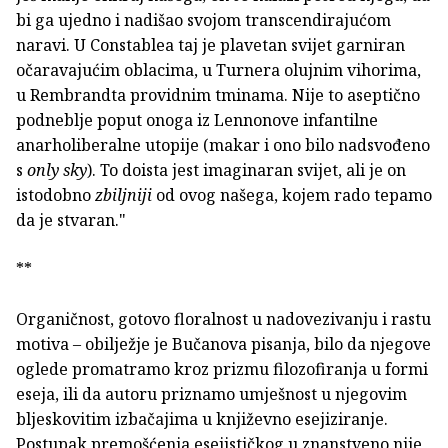
bi ga ujedno i nadišao svojom transcendirajućom
naravi. U Constablea taj je plavetan svijet garniran
očaravajućim oblacima, u Turnera olujnim vihorima,
u Rembrandta providnim tminama. Nije to aseptično
podneblje poput onoga iz Lennonove infantilne
anarholiberalne utopije (makar i ono bilo nadsvođeno
s
only sky
). To doista jest imaginaran svijet, ali je on
istodobno
zbiljniji
od ovog našega, kojem rado tepamo
da je stvaran."
**
Organičnost, gotovo floralnost u nadovezivanju i rastu
motiva – obilježje je Bučanova pisanja, bilo da njegove
oglede promatramo kroz prizmu filozofiranja u formi
eseja, ili da autoru priznamo umješnost u njegovim
bljeskovitim izbačajima u književno esejiziranje.
Postupak premošćenja esejističkog u znanstveno nije