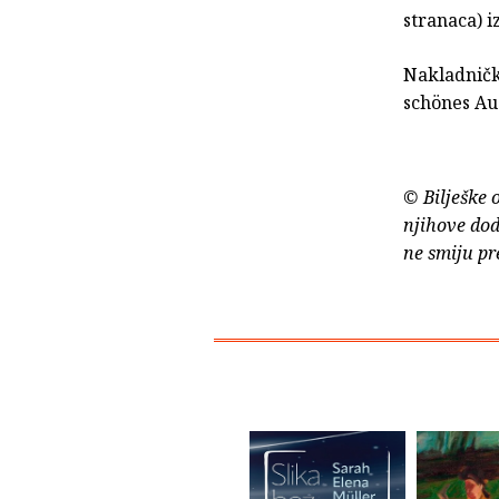
stranaca) 
Nakladnička
schönes Aus
© Bilješke 
njihove dod
ne smiju pr