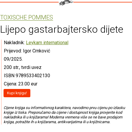
TOXISCHE POMMES
Lijepo gastarbajtersko dijete
Nakladnik:
Leykam international
Prijevod: Igor Crnković
09/2025.
200 str., tvrdi uvez
ISBN 9789533402130
Cijena: 23.00 eur
Kupi knjigu!
Cijene knjiga su informativnog karaktera, navodimo prvu cijenu po izlasku
knjige iz tiska. Preporučamo da cijene i dostupnost knjiga provjerite kod
nakladnika ili u knjižarama! Moderna vremena više se ne bave prodajom
knjiga, potražite ih u knjižarama, antikvarijatima ili u knjižnicama.