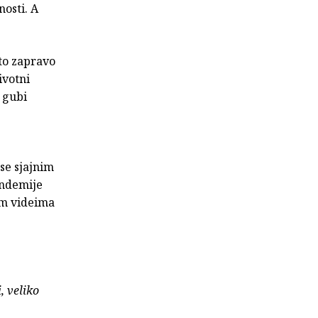
nosti. A
 to zapravo
ivotni
 gubi
se sjajnim
andemije
im videima
i, veliko