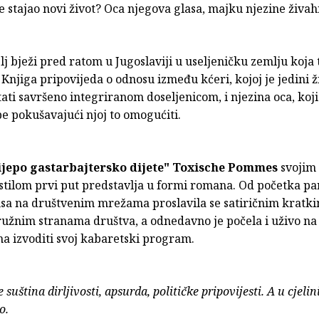
e stajao novi život? Oca njegova glasa, majku njezine živah
lj bježi pred ratom u Jugoslaviji u useljeničku zemlju koja
i. Knjiga pripovijeda o odnosu između kćeri, kojoj je jedini ž
ati savršeno integriranom doseljenicom, i njezina oca, koji
e pokušavajući njoj to omogućiti.
ijepo gastarbajtersko dijete"
Toxische Pommes
svojim 
stilom prvi put predstavlja u formi romana. Od početka p
sa na društvenim mrežama proslavila se satiričnim kratk
 ružnim stranama društva, a odnedavno je počela i uživo na
a izvoditi svoj kabaretski program.
 suština dirljivosti, apsurda, političke pripovijesti. A u cjelin
o.