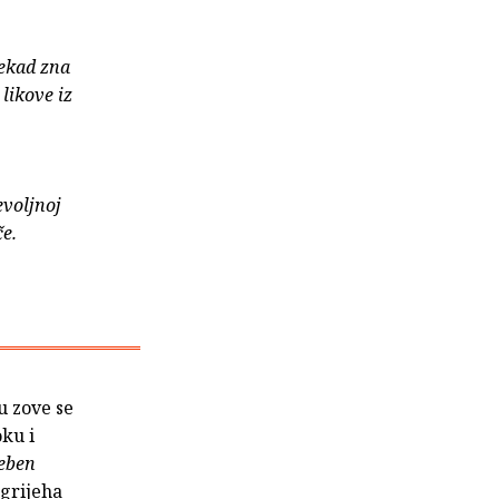
nekad zna
likove iz
evoljnoj
če.
u zove se
oku i
ieben
grijeha