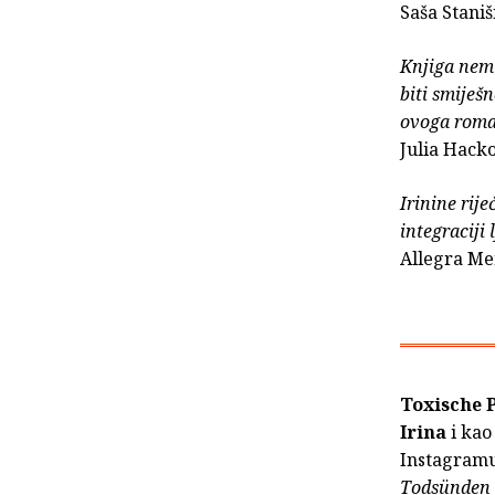
Saša Staniš
Knjiga nemi
biti smiješ
ovoga roman
Julia Hack
Irinine rij
integraciji 
Allegra Me
Toxische
Irina
i kao
Instagramu
Todsünden 