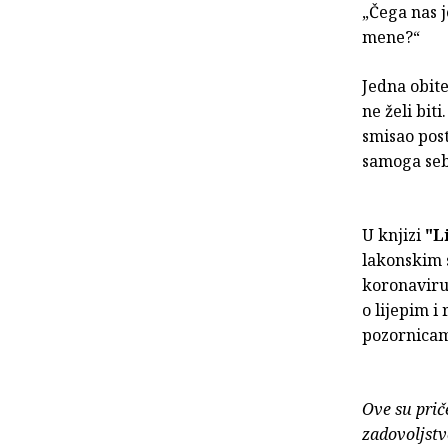
„Čega nas j
mene?“
Jedna obite
ne želi bit
smisao post
samoga seb
U knjizi
"L
lakonskim 
koronaviru
o lijepim i
pozornicam
Ove su priče
zadovoljstv