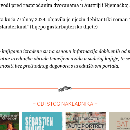
izvodi pred rasprodanim dvoranama u Austriji i Njemačkoj.
 kuća Zsolnay 2024. objavila je njezin debitantski roman 
länderkind" (Lijepo gastarbajtersko dijete).
o knjigama izrađene su na osnovu informacija dobivenih od 
atne uredničke obrade temeljem uvida u sadržaj knjige, te s
enositi bez prethodnog dogovora s uredništvom portala.
– OD ISTOG NAKLADNIKA –