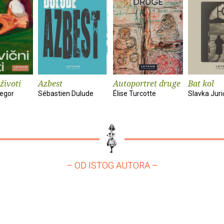
životi
Azbest
Autoportret druge
Bat kol
egor
Sébastien Dulude
Élise Turcotte
Slavka Juri
– OD ISTOG AUTORA –