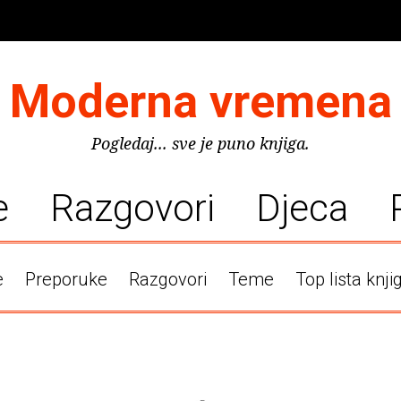
Moderna vremena
Pogledaj... sve je puno knjiga.
e
Razgovori
Djeca
e
Preporuke
Razgovori
Teme
Top lista knji