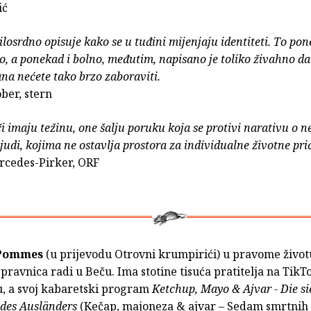
ić
losrdno opisuje kako se u tuđini mijenjaju identiteti. To po
no, a ponekad i bolno, međutim, napisano je toliko živahno da 
a nećete tako brzo zaboraviti.
ober, stern
eči imaju težinu, one šalju poruku koja se protivi narativu o n
ljudi, kojima ne ostavlja prostora za individualne životne pri
rcedes-Pirker, ORF
 Pommes
(u prijevodu Otrovni krumpirići) u pravome život
 pravnica radi u Beču. Ima stotine tisuća pratitelja na TikT
, a svoj kabaretski program
Ketchup, Mayo & Ajvar - Die s
des Ausländers
(Kečap, majoneza & ajvar – Sedam smrtnih 