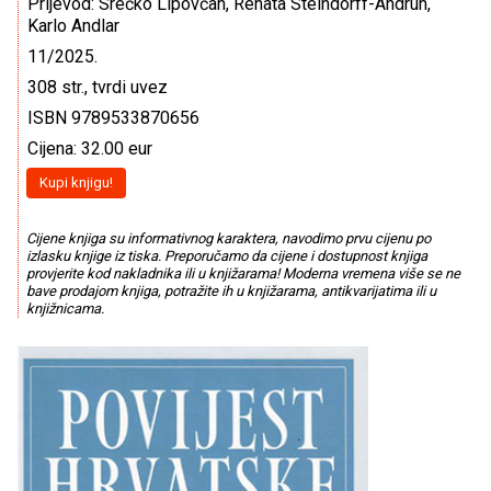
Prijevod: Srećko Lipovčan, Renata Steindorff-Andrun,
Karlo Andlar
11/2025.
308 str., tvrdi uvez
ISBN 9789533870656
Cijena: 32.00 eur
Kupi knjigu!
Cijene knjiga su informativnog karaktera, navodimo prvu cijenu po
izlasku knjige iz tiska. Preporučamo da cijene i dostupnost knjiga
provjerite kod nakladnika ili u knjižarama! Moderna vremena više se ne
bave prodajom knjiga, potražite ih u knjižarama, antikvarijatima ili u
knjižnicama.