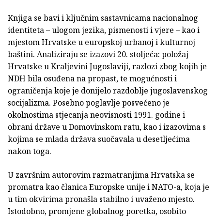
Knjiga se bavi i ključnim sastavnicama nacionalnog
identiteta – ulogom jezika, pismenosti i vjere – kao i
mjestom Hrvatske u europskoj urbanoj i kulturnoj
baštini. Analiziraju se izazovi 20. stoljeća: položaj
Hrvatske u Kraljevini Jugoslaviji, razlozi zbog kojih je
NDH bila osuđena na propast, te mogućnosti i
ograničenja koje je donijelo razdoblje jugoslavenskog
socijalizma. Posebno poglavlje posvećeno je
okolnostima stjecanja neovisnosti 1991. godine i
obrani države u Domovinskom ratu, kao i izazovima s
kojima se mlada država suočavala u desetljećima
nakon toga.
U završnim autorovim razmatranjima Hrvatska se
promatra kao članica Europske unije i NATO-a, koja je
u tim okvirima pronašla stabilno i uvaženo mjesto.
Istodobno, promjene globalnog poretka, osobito