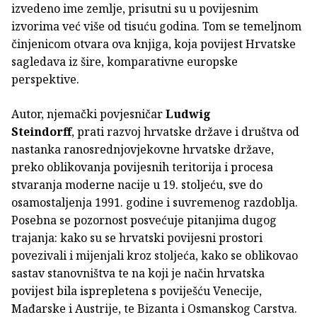
izvedeno ime zemlje, prisutni su u povijesnim
izvorima već više od tisuću godina. Tom se temeljnom
činjenicom otvara ova knjiga, koja povijest Hrvatske
sagledava iz šire, komparativne europske
perspektive.
Autor, njemački povjesničar
Ludwig
Steindorff
, prati razvoj hrvatske države i društva od
nastanka ranosrednjovjekovne hrvatske države,
preko oblikovanja povijesnih teritorija i procesa
stvaranja moderne nacije u 19. stoljeću, sve do
osamostaljenja 1991. godine i suvremenog razdoblja.
Posebna se pozornost posvećuje pitanjima dugog
trajanja: kako su se hrvatski povijesni prostori
povezivali i mijenjali kroz stoljeća, kako se oblikovao
sastav stanovništva te na koji je način hrvatska
povijest bila isprepletena s poviješću Venecije,
Mađarske i Austrije, te Bizanta i Osmanskog Carstva.