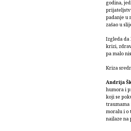
godina, je
prijateljst
padanje u n
zašao u sli
Izgleda da 
krizi, zdra
pa malo ni
Kriza sredn
Andrija Š
humora i pr
koji se pok
traumama i
moralu i o 
nailaze na 