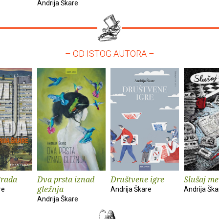
Andrija Škare
– OD ISTOG AUTORA –
grada
Dva prsta iznad
Društvene igre
Slušaj me
gležnja
re
Andrija Škare
Andrija Ška
Andrija Škare