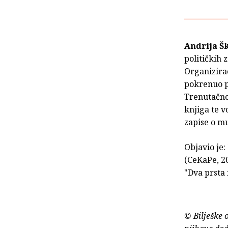
Andrija Š
političkih 
Organizirao
pokrenuo p
Trenutačno
knjiga te v
zapise o mu
Objavio je: 
(CeKaPe, 20
"Dva prsta 
© Bilješke 