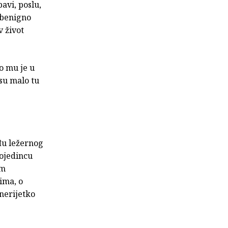
avi, poslu,
d benigno
v život
ao mu je u
 su malo tu
eđu ležernog
pojedincu
im
ima, o
 nerijetko