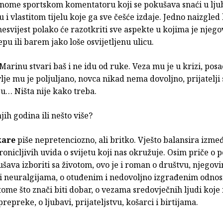
dnome sportskom komentatoru koji se pokušava snaći u ljub
vu i vlastitom tijelu koje ga sve češće izdaje. Jedno naizgle
esvijest polako će razotkriti sve aspekte u kojima je njego
jepu ili barem jako loše osvijetljenu ulicu.
Marinu stvari baš i ne idu od ruke. Veza mu je u krizi, pos
vlje mu je poljuljano, novca nikad nema dovoljno, prijatelji
su… Ništa nije kako treba.
jih godina ili nešto više?
kare
piše nepretenciozno, ali britko. Vješto balansira izm
onicljivih uvida o svijetu koji nas okružuje. Osim priče o 
ušava izboriti sa životom, ovo je i roman o društvu, njegov
 neuralgijama, o otuđenim i nedovoljno izgrađenim odnos
tome što znači biti dobar, o vezama sredovječnih ljudi koje
prepreke, o ljubavi, prijateljstvu, košarci i birtijama.