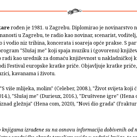
kare
rođen je 1981. u Zagrebu. Diplomirao je novinarstvo n
znanosti u Zagrebu, te radio kao novinar, scenarist, voditelj
 i vodio niz tribina, koncerata i soareja opće prakse. S pa
rogram "Slušaj me" koji spaja muziku i (govorenu) književ
 radi kao urednik za domaću književnost u nakladničkoj 
odi Festival europske kratke priče. Objavljuje kratke priče
zici, kavanama i životu.
"S više mlijeka, molim" (Celeber, 2008.), "Život svijeta koji 
14.), "Slušaj me" (Durieux, 2016.), "Društvene igre" (Hena 
iznad gležnja" (Hena com, 2020), "Novi dio grada" (Fraktura
o knjigama izrađene su na osnovu informacija dobivenih od 