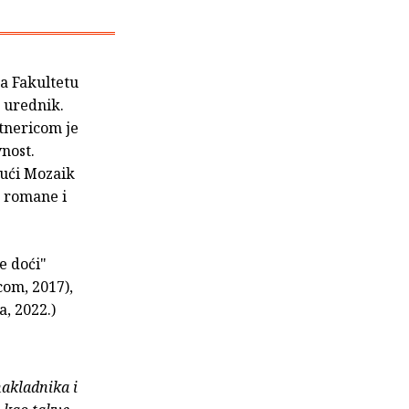
a Fakultetu
, urednik.
rtnericom je
nost.
kući Mozaik
, romane i
će doći"
com, 2017),
, 2022.)
nakladnika i