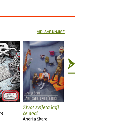
VIDI SVE KNJIGE
Život svijeta koji
S više mlijeka,
će doći
molim
re
Andrija Škare
Andrija Škare