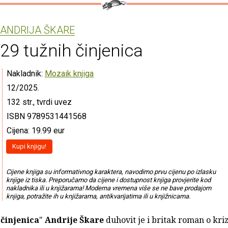
ANDRIJA ŠKARE
29 tužnih činjenica
Nakladnik:
Mozaik knjiga
12/2025.
132 str., tvrdi uvez
ISBN 9789531441568
Cijena: 19.99 eur
Kupi knjigu!
Cijene knjiga su informativnog karaktera, navodimo prvu cijenu po izlasku
knjige iz tiska. Preporučamo da cijene i dostupnost knjiga provjerite kod
nakladnika ili u knjižarama! Moderna vremena više se ne bave prodajom
knjiga, potražite ih u knjižarama, antikvarijatima ili u knjižnicama.
 činjenica
"
Andrije Škare
duhovit je i britak roman o kriz