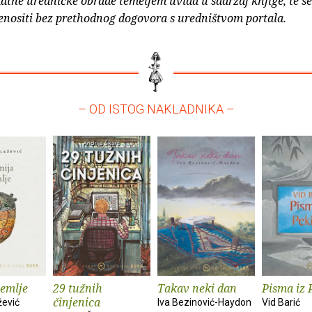
atne uredničke obrade temeljem uvida u sadržaj knjige, te s
enositi bez prethodnog dogovora s uredništvom portala.
– OD ISTOG NAKLADNIKA –
zemlje
29 tužnih
Takav neki dan
Pisma iz 
činjenica
žević
Iva Bezinović-Haydon
Vid Barić