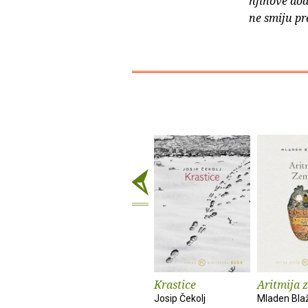
njihove dod
ne smiju pr
Krastice
Aritmija 
Josip Čekolj
Mladen Bla