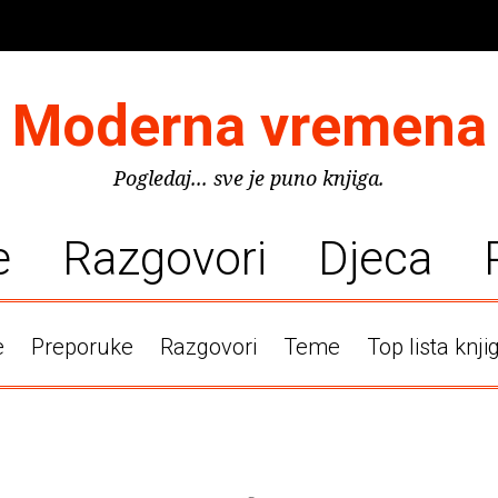
Moderna vremena
Pogledaj... sve je puno knjiga.
e
Razgovori
Djeca
e
Preporuke
Razgovori
Teme
Top lista knji