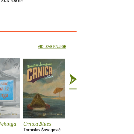
e kao takve
VIDI SVE KNJIGE
Pekinga
Crnica Blues
Futur treći
Monika i
Tomislav Šovagović
Sandra Vlašić
Darko Pern