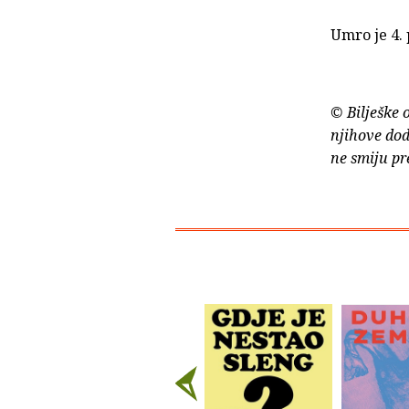
Umro je 4. 
© Bilješke 
njihove dod
ne smiju pr