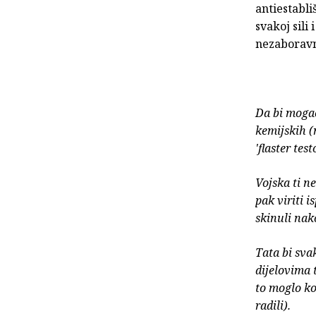
antiestabli
svakoj sili
nezaboravn
Da bi mogao
kemijskih (
'flaster test
Vojska ti ne
pak viriti i
skinuli nak
Tata bi svak
dijelovima 
to moglo ko
radili).