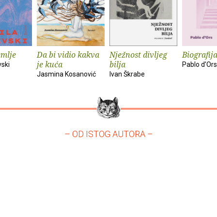
emlje
Da bi vidio kakva
Nježnost divljeg
Biografija
je kuća
bilja
vski
Pablo d’Ors
Jasmina Kosanović
Ivan Škrabe
– OD ISTOG AUTORA –