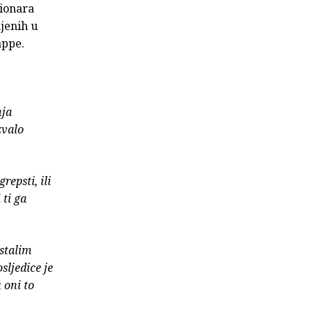
cionara
njenih u
appe.
nja
zvalo
repsti, ili
 ti ga
ostalim
sljedice je
 oni to