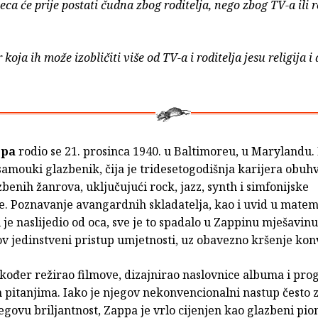
eca će prije postati čudna zbog roditelja, nego zbog TV-a ili r
 koja ih može izobličiti više od TV-a i roditelja jesu religija i
ppa
rodio se 21. prosinca 1940. u Baltimoreu, u Marylandu. 
mouki glazbenik, čija je tridesetogodišnja karijera obuhv
benih žanrova, uključujući rock, jazz, synth i simfonijske
e. Poznavanje avangardnih skladatelja, kao i uvid u matem
 je naslijedio od oca, sve je to spadalo u Zappinu mješavinu 
ov jedinstveni pristup umjetnosti, uz obavezno kršenje kon
kođer režirao filmove, dizajnirao naslovnice albuma i pro
 pitanjima. Iako je njegov nekonvencionalni nastup često 
jegovu briljantnost, Zappa je vrlo cijenjen kao glazbeni pion