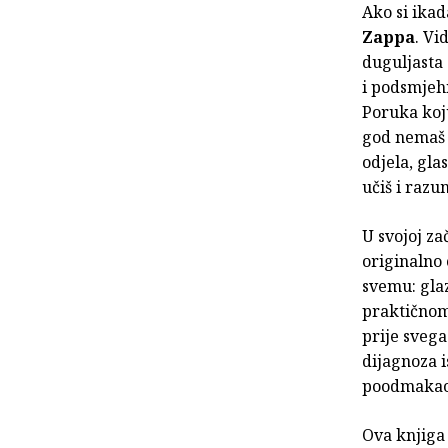
Ako si ikad
Zappa
. Vi
duguljasta 
i podsmjehi
Poruka koju
god nemaš l
odjela, gla
učiš i razum
U svojoj za
originalno 
svemu: glaz
praktičnom 
prije svega
dijagnoza i
poodmakao
Ova knjiga 