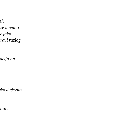
ćih
 se u jedno
e jako
pravi razlog
jaciju na
tsko duševno
inili