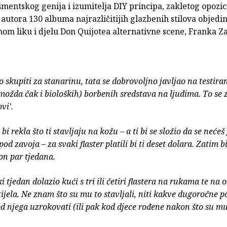
šmentskog genija i izumitelja DIY principa, zakletog opozi
 i autora 130 albuma najrazličitijih glazbenih stilova objedi
om liku i djelu Don Quijotea alternativne scene, Franka Z
 skupiti za stanarinu, tata se dobrovoljno javljao na testira
možda čak i bioloških) borbenih sredstava na ljudima. To se 
ovi'.
 bi rekla što ti stavljaju na kožu – a ti bi se složio da se nećeš g
spod zavoja – za svaki flaster platili bi ti deset dolara. Zatim bi
on par tjedana.
i tjedan dolazio kući s tri ili četiri flastera na rukama te na 
tijela. Ne znam što su mu to stavljali, niti kakve dugoročne po
d njega uzrokovati (ili pak kod djece rođene nakon što su mu