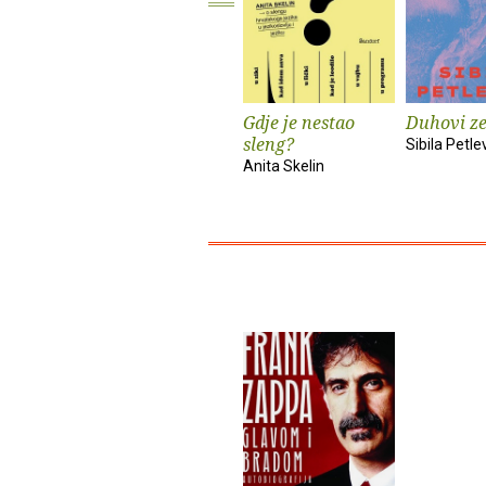
Gdje je nestao
Duhovi z
sleng?
Sibila Petle
Anita Skelin