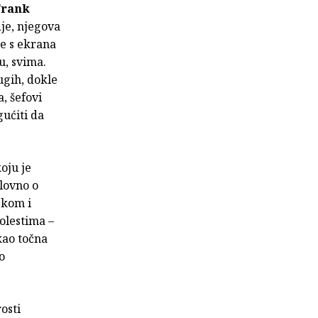
Frank
je, njegova
te s ekrana
u, svima.
rugih, dokle
, šefovi
gućiti da
koju je
lovno o
skom i
bolestima –
kao točna
o
osti