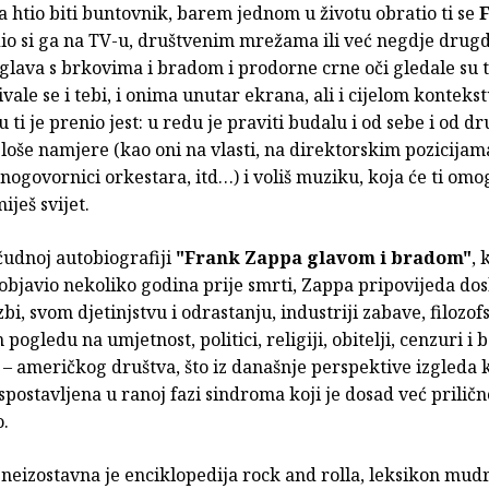
a htio biti buntovnik, barem jednom u životu obratio ti se
dio si ga na TV-u, društvenim mrežama ili već negdje drugd
glava s brkovima i bradom i prodorne crne oči gledale su 
vale se i tebi, i onima unutar ekrana, ali i cijelom kontekst
 ti je prenio jest: u redu je praviti budalu i od sebe i od d
oše namjere (kao oni na vlasti, na direktorskim pozicijama
snogovornici orkestara, itd…) i voliš muziku, koja će ti omo
iješ svijet.
čudnoj autobiografiji
"Frank Zappa glavom i bradom"
, 
objavio nekoliko godina prije smrti, Zappa pripovijeda dos
bi, svom djetinjstvu i odrastanju, industriji zabave, filozof
pogledu na umjetnost, politici, religiji, obitelji, cenzuri i 
 – američkog društva, što iz današnje perspektive izgleda 
spostavljena u ranoj fazi sindroma koji je dosad već priličn
.
neizostavna je enciklopedija rock and rolla, leksikon mudr