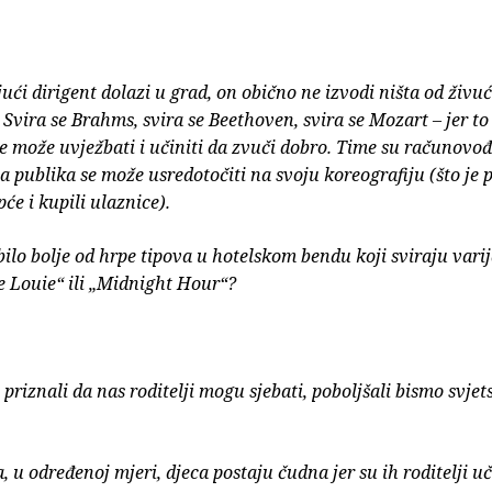
ući dirigent dolazi u grad, on obično ne izvodi ništa od živu
 Svira se Brahms, svira se Beethoven, svira se Mozart – jer to
e može uvježbati i učiniti da zvuči dobro. Time su računovođ
 a publika se može usredotočiti na svoju koreografiju (što je 
će i kupili ulaznice).
 bilo bolje od hrpe tipova u hotelskom bendu koji sviraju vari
 Louie“ ili „Midnight Hour“?
priznali da nas roditelji mogu sjebati, poboljšali bismo svje
 u određenoj mjeri, djeca postaju čudna jer su ih roditelji uč