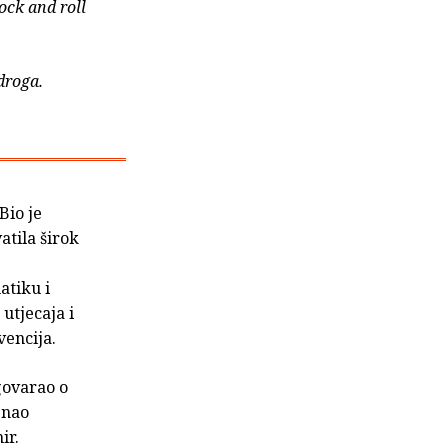
ock and roll
 droga.
Bio je
atila širok
atiku i
utjecaja i
vencija.
govarao o
znao
ir.