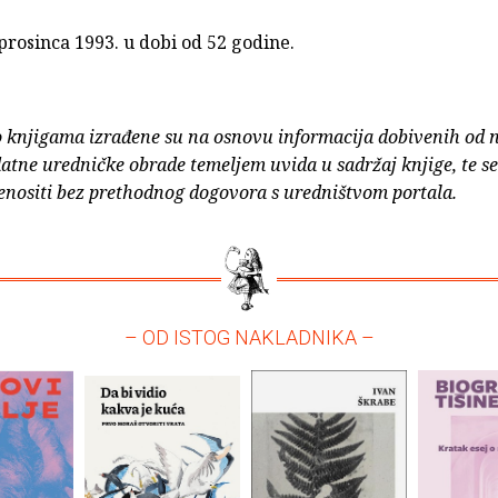
prosinca 1993. u dobi od 52 godine.
o knjigama izrađene su na osnovu informacija dobivenih od 
atne uredničke obrade temeljem uvida u sadržaj knjige, te s
enositi bez prethodnog dogovora s uredništvom portala.
– OD ISTOG NAKLADNIKA –