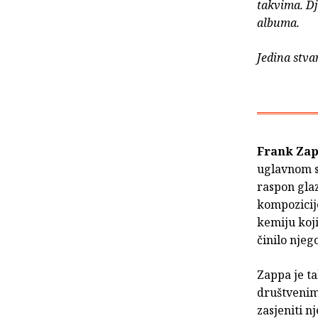
takvima. Dj
albuma.
Jedina stvar
Frank Za
uglavnom sa
raspon glaz
kompozicij
kemiju koji
činilo njeg
Zappa je ta
društvenim
zasjeniti n