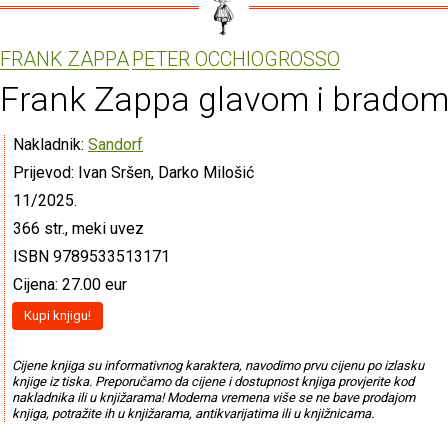
FRANK ZAPPA
PETER OCCHIOGROSSO
Frank Zappa glavom i brado
Nakladnik:
Sandorf
Prijevod: Ivan Sršen, Darko Milošić
11/2025.
366 str., meki uvez
ISBN 9789533513171
Cijena: 27.00 eur
Kupi knjigu!
Cijene knjiga su informativnog karaktera, navodimo prvu cijenu po izlasku
knjige iz tiska. Preporučamo da cijene i dostupnost knjiga provjerite kod
nakladnika ili u knjižarama! Moderna vremena više se ne bave prodajom
knjiga, potražite ih u knjižarama, antikvarijatima ili u knjižnicama.