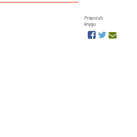
Preporuči
knjigu
m