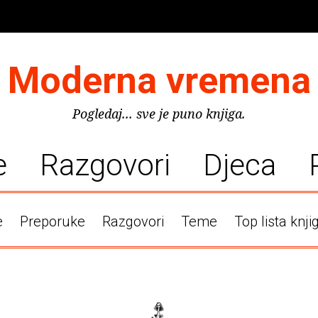
Moderna vremena
Pogledaj... sve je puno knjiga.
e
Razgovori
Djeca
e
Preporuke
Razgovori
Teme
Top lista knji