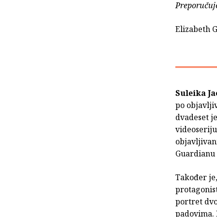
Preporučuje
Elizabeth G
Suleika J
po objavlji
dvadeset j
videoseriju
objavljivan
Guardianu 
Također je
protagoni
portret dv
padovima. K