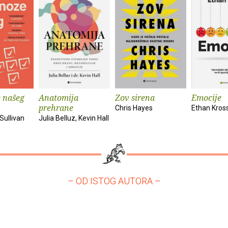
 našeg
Anatomija
Zov sirena
Emocije
prehrane
Chris Hayes
Ethan Kros
Sullivan
Julia Belluz, Kevin Hall
– OD ISTOG AUTORA –