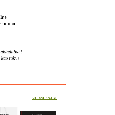
alne
ekidima i
nakladnika i
e kao takve
VIDI SVE KNJIGE