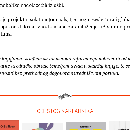
 nekoliko nadolazećih izložbi.
 je projekta Isolation Journals, tjednog newslettera i glob
oja koristi kreativnostkao alat za snalaženje u životnim pr
stima.
o knjigama izrađene su na osnovu informacija dobivenih od 
atne uredničke obrade temeljem uvida u sadržaj knjige, te s
enositi bez prethodnog dogovora s uredništvom portala.
– OD ISTOG NAKLADNIKA –