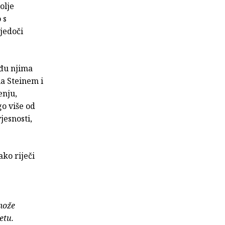
olje
 s
vjedoči
eđu njima
ia Steinem i
enju,
go više od
jesnosti,
ako riječi
može
etu.