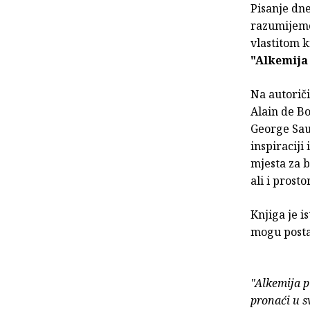
Pisanje dn
razumijemo
vlastitom k
"Alkemija
Na autoriči
Alain de Bo
George Saun
inspiraciji
mjesta za b
ali i prost
Knjiga je i
mogu posta
"Alkemija p
pronaći u s