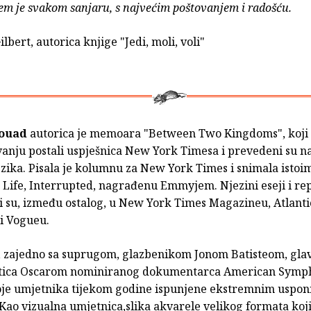
m je svakom sanjaru, s najvećim poštovanjem i radošću.
ilbert, autorica knjige "Jedi, moli, voli"
aouad
autorica je memoara "Between Two Kingdoms", koji
vanju postali uspješnica New York Timesa i prevedeni su na
ezika. Pisala je kolumnu za New York Times i snimala isto
 Life, Interrupted, nagrađenu Emmyjem. Njezini eseji i re
i su, između ostalog, u New York Times Magazineu, Atlanti
i Vogueu.
, zajedno sa suprugom, glazbenikom Jonom Batisteom, gla
stica Oscarom nominiranog dokumentarca American Symp
oje umjetnika tijekom godine ispunjene ekstremnim uspon
ao vizualna umjetnica,slika akvarele velikog formata koji 