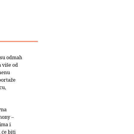
 su odmah
 više od
imenu
portaže
cu,
vna
hony –
ima i
će biti