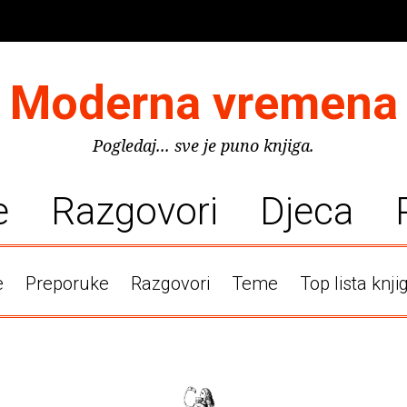
Moderna vremena
Pogledaj... sve je puno knjiga.
e
Razgovori
Djeca
e
Preporuke
Razgovori
Teme
Top lista knji