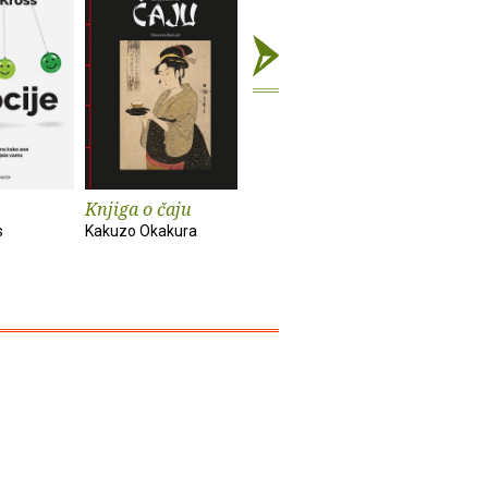
Knjiga o čaju
Mali eksperimenti
Alkemija 
s
Kakuzo Okakura
Anne-Laure Le Cunff
Suleika Ja