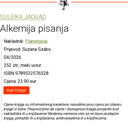
SULEIKA JAOUAD
Alkemija pisanja
Nakladnik:
Planetopija
Prijevod: Suzana Szabo
04/2026.
352 str., meki uvez
ISBN 9789532576528
Cijena: 23.90 eur
Kupi knjigu!
Cijene knjiga su informativnog karaktera, navodimo prvu cijenu po izlasku
knjige iz tiska. Preporučamo da cijene i dostupnost knjiga provjerite kod
nakladnika ili u knjižarama! Moderna vremena više se ne bave prodajom
knjiga, potražite ih u knjižarama, antikvarijatima ili u knjižnicama.