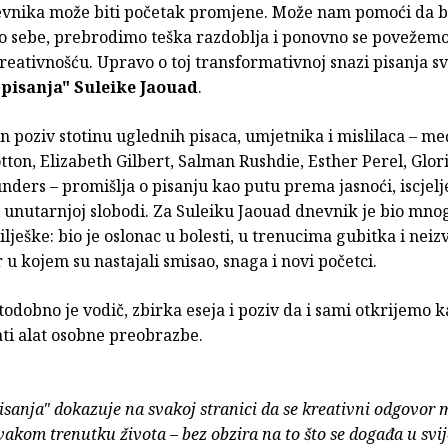
evnika može biti početak promjene. Može nam pomoći da b
 sebe, prebrodimo teška razdoblja i ponovno se povežemo
reativnošću. Upravo o toj transformativnoj snazi pisanja s
 pisanja"
Suleike Jaouad
.
n poziv stotinu uglednih pisaca, umjetnika i mislilaca – m
tton, Elizabeth Gilbert, Salman Rushdie, Esther Perel, Glor
ders – promišlja o pisanju kao putu prema jasnoći, iscjelj
 i unutarnjoj slobodi. Za Suleiku Jaouad dnevnik je bio mno
ilješke: bio je oslonac u bolesti, u trenucima gubitka i neizv
or u kojem su nastajali smisao, snaga i novi početci.
stodobno je vodič, zbirka eseja i poziv da i sami otkrijemo k
ti alat osobne preobrazbe.
isanja" dokazuje na svakoj stranici da se kreativni odgovor 
vakom trenutku života – bez obzira na to što se događa u svij