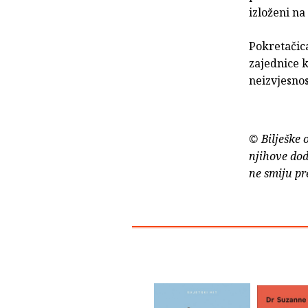
izloženi na
Pokretačica
zajednice k
neizvjesno
© Bilješke 
njihove dod
ne smiju pr