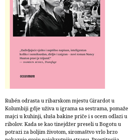
Rubén odrasta u ribarskom mjestu Girardot u
Kolumbiji gdje uživa u igrama sa sestrama, pomaže
majci u kuhinji, sluša bakine priče i s ocem odlazi u
ribolov. Kada se kao tinejdžer preseli u Bogotu u
potrazi za boljim životom, siromaštvo vrlo brzo
pokazuje svoju najokrutniju stranu. Prostitucija