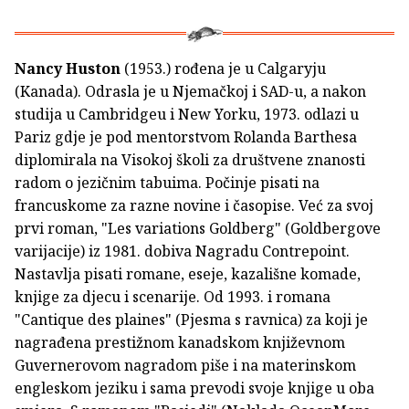
Nancy Huston
(1953.) rođena je u Calgaryju
(Kanada). Odrasla je u Njemačkoj i SAD-u, a nakon
studija u Cambridgeu i New Yorku, 1973. odlazi u
Pariz gdje je pod mentorstvom Rolanda Barthesa
diplomirala na Visokoj školi za društvene znanosti
radom o jezičnim tabuima. Počinje pisati na
francuskome za razne novine i časopise. Već za svoj
prvi roman, "Les variations Goldberg" (Goldbergove
varijacije) iz 1981. dobiva Nagradu Contrepoint.
Nastavlja pisati romane, eseje, kazališne komade,
knjige za djecu i scenarije. Od 1993. i romana
"Cantique des plaines" (Pjesma s ravnica) za koji je
nagrađena prestižnom kanadskom književnom
Guvernerovom nagradom piše i na materinskom
engleskom jeziku i sama prevodi svoje knjige u oba