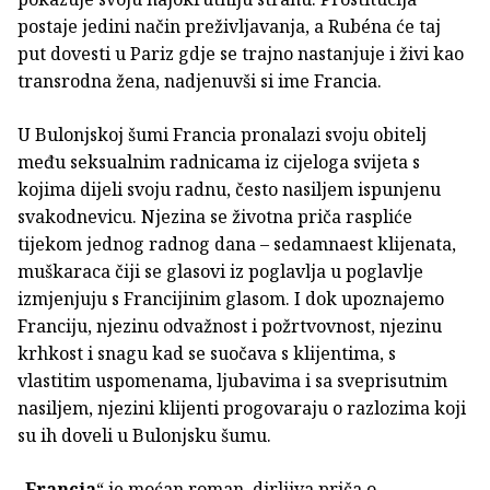
postaje jedini način preživljavanja, a Rubéna će taj
put dovesti u Pariz gdje se trajno nastanjuje i živi kao
transrodna žena, nadjenuvši si ime Francia.
U Bulonjskoj šumi Francia pronalazi svoju obitelj
među seksualnim radnicama iz cijeloga svijeta s
kojima dijeli svoju radnu, često nasiljem ispunjenu
svakodnevicu. Njezina se životna priča raspliće
tijekom jednog radnog dana – sedamnaest klijenata,
muškaraca čiji se glasovi iz poglavlja u poglavlje
izmjenjuju s Francijinim glasom. I dok upoznajemo
Franciju, njezinu odvažnost i požrtvovnost, njezinu
krhkost i snagu kad se suočava s klijentima, s
vlastitim uspomenama, ljubavima i sa sveprisutnim
nasiljem, njezini klijenti progovaraju o razlozima koji
su ih doveli u Bulonjsku šumu.
„
Francia
“ je moćan roman, dirljiva priča o