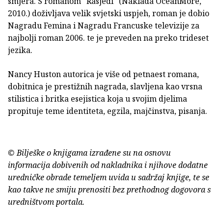
smjera. S romanom "Rasjedi" (Naklada OceanMore,
2010.) doživljava velik svjetski uspjeh, roman je dobio
Nagradu Femina i Nagradu Francuske televizije za
najbolji roman 2006. te je preveden na preko trideset
jezika.
Nancy Huston autorica je više od petnaest romana,
dobitnica je prestižnih nagrada, slavljena kao vrsna
stilistica i britka esejistica koja u svojim djelima
propituje teme identiteta, egzila, majčinstva, pisanja.
© Bilješke o knjigama izrađene su na osnovu
informacija dobivenih od nakladnika i njihove dodatne
uredničke obrade temeljem uvida u sadržaj knjige, te se
kao takve ne smiju prenositi bez prethodnog dogovora s
uredništvom portala.