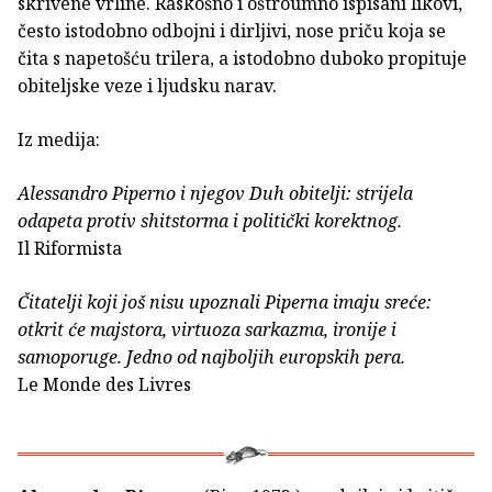
skrivene vrline. Raskošno i oštroumno ispisani likovi,
često istodobno odbojni i dirljivi, nose priču koja se
čita s napetošću trilera, a istodobno duboko propituje
obiteljske veze i ljudsku narav.
Iz medija:
Alessandro Piperno i njegov Duh obitelji: strijela
odapeta protiv shitstorma i politički korektnog.
Il Riformista
Čitatelji koji još nisu upoznali Piperna imaju sreće:
otkrit će majstora, virtuoza sarkazma, ironije i
samoporuge. Jedno od najboljih europskih pera.
Le Monde des Livres