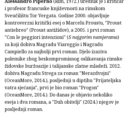
Alessandro Piperno
(Rim, 1972.) urednik je i kritičar
i profesor francuske književnosti na rimskom
Sveučilištu Tor Vergata. Godine 2000. objavljuje
kontroverzni kritički esej o Marcelu Proustu, "Proust
antiebreo" (Proust antižidov), a 2005. i prvi roman
"Con le peggiori intenzioni" (
S najgorim namjerama
)
za koji dobiva Nagradu Viareggio i Nagradu
Campiello za najbolji prvi roman. Djelo izaziva
polemike zbog beskompromisnog oslikavanja rimske
židovske buržoazije i talijanske zlatne mladeži. 2012.
dobiva Nagradu Strega za roman "Nerazdvojni"
(OceanMore, 2014.), posljednji u diptihu "Prijateljska
vatra sjećanja", prvi je bio roman "Progon"
(OceanMore, 2014.). Do danas je objavio nekoliko
eseja i dva romana, a "Duh obitelji" (2024.) njegov je
posljednji roman.