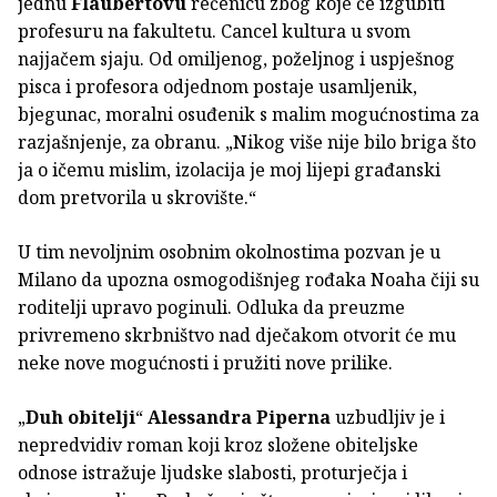
jednu
Flaubertovu
rečenicu zbog koje će izgubiti
profesuru na fakultetu. Cancel kultura u svom
najjačem sjaju. Od omiljenog, poželjnog i uspješnog
pisca i profesora odjednom postaje usamljenik,
bjegunac, moralni osuđenik s malim mogućnostima za
razjašnjenje, za obranu. „Nikog više nije bilo briga što
ja o ičemu mislim, izolacija je moj lijepi građanski
dom pretvorila u skrovište.“
U tim nevoljnim osobnim okolnostima pozvan je u
Milano da upozna osmogodišnjeg rođaka Noaha čiji su
roditelji upravo poginuli. Odluka da preuzme
privremeno skrbništvo nad dječakom otvorit će mu
neke nove mogućnosti i pružiti nove prilike.
„
Duh obitelji
“
Alessandra Piperna
uzbudljiv je i
nepredvidiv roman koji kroz složene obiteljske
odnose istražuje ljudske slabosti, proturječja i