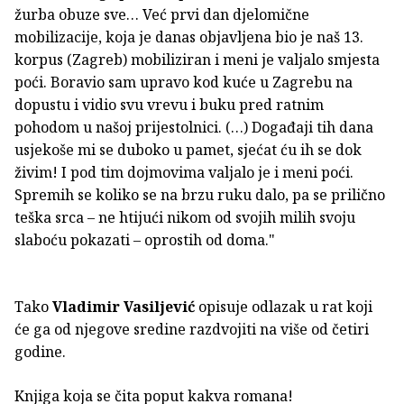
žurba obuze sve… Već prvi dan djelomične
mobilizacije, koja je danas objavljena bio je naš 13.
korpus (Zagreb) mobiliziran i meni je valjalo smjesta
poći. Boravio sam upravo kod kuće u Zagrebu na
dopustu i vidio svu vrevu i buku pred ratnim
pohodom u našoj prijestolnici. (…) Događaji tih dana
usjekoše mi se duboko u pamet, sjećat ću ih se dok
živim! I pod tim dojmovima valjalo je i meni poći.
Spremih se koliko se na brzu ruku dalo, pa se prilično
teška srca – ne htijući nikom od svojih milih svoju
slaboću pokazati – oprostih od doma."
Tako
Vladimir Vasiljević
opisuje odlazak u rat koji
će ga od njegove sredine razdvojiti na više od četiri
godine.
Knjiga koja se čita poput kakva romana!