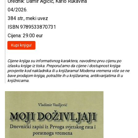
Urednik: Damir Agičić, Karlo Rukavina
04/2026.
384 str., meki uvez
ISBN 9789533870731
Cijena: 29.00 eur
Kupi knjigu!
Cijene knjiga su informativnog karaktera, navodimo prvu cijenu po
izlasku knjige iz tiska. Preporučamo da cijene i dostupnost knjiga
provjerite kod nakladnika ili u knjižarama! Moderna vremena više se ne
bave prodajom knjiga, potražite ih u knjižarama, antikvarijatima ili u
knjižnicama.