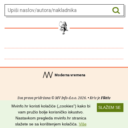
Moderna vremena
Sva prava pridržana © MV Info d.o.o. 2026. • Kriv je
Fiktiv
Mvinfo.hr koristi kolačiće („cookies“) kako bi
SLAŽEM SE
O nama
•
Pomoć
•
Uvjeti korištenja
•
RSS kanali
vam pružio bolje korisničko iskustvo.
Nastavkom pregleda mvinfo.hr stranica
Potraži nas na:
slažete se sa korištenjem kolačića.
Više