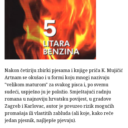
Nakon četiriju zbirki pjesama i knjige priča K. Mujičić
Artnam se okušao i u formi koju mnogi nazivaju
"velikom maturom" za svakog pisca i, po svemu
sudeći, uspješno ju je položio. Smještajući radnju
romana u najnoviju hrvatsku povijest, u gradove
Zagreb i Karlovac, autor je preuzeo rizik mogućih
promašaja ili vlastitih zabluda (ali koje, kako reče
jedan pjesnik, najljepše pjevaju).