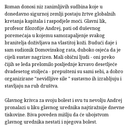
Roman donosi niz zanimljivih sudbina koje u
donedavno sigurnoj zemlji postaju žrtve globalnih
kretanja kapitala i raspodjele moći. Glavni lik,
profesor filozofije Andrej, pati od duševnog
poremećaja u kojemu samozapaljenje svakog
branitelja doživljava na vlastitoj koži. Budući daje i
sam sudionik Domovinskog rata, duboko osjeća da je
cijeli sustav nagrizen. Mali obični ljudi - oni preko
čijih se leda prelomilo posljednje krvavo desetljeće
dvadesetog stoljeća - prepušteni su sami sebi, a dobro
organizirane "nevidljive sile " sustavno ih izrabljuju i
stavljaju na rub društva.
Glavnog krivca za svoju bolest i svu tu nevolju Andrej
pronalazi u liku glavnog urednika najtiražnije dnevne
tiskovine. Biva poveden mišlju da će ubojstvom
glavnog urednika nestati i njegova bolest.