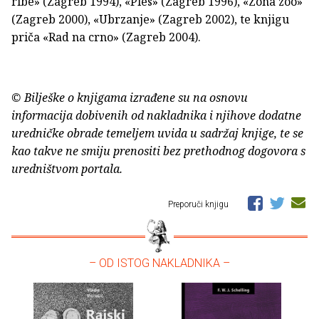
ribe» (Zagreb 1994), «Ples» (Zagreb 1996), «Zona zoo»
(Zagreb 2000), «Ubrzanje» (Zagreb 2002), te knjigu
priča «Rad na crno» (Zagreb 2004).
© Bilješke o knjigama izrađene su na osnovu
informacija dobivenih od nakladnika i njihove dodatne
uredničke obrade temeljem uvida u sadržaj knjige, te se
kao takve ne smiju prenositi bez prethodnog dogovora s
uredništvom portala.
Preporuči knjigu
– OD ISTOG NAKLADNIKA –