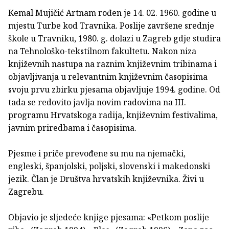
Kemal Mujičić Artnam rođen je 14. 02. 1960. godine u
mjestu Turbe kod Travnika. Poslije završene srednje
škole u Travniku, 1980. g. dolazi u Zagreb gdje studira
na Tehnološko-tekstilnom fakultetu. Nakon niza
književnih nastupa na raznim književnim tribinama i
objavljivanja u relevantnim književnim časopisima
svoju prvu zbirku pjesama objavljuje 1994. godine. Od
tada se redovito javlja novim radovima na III.
programu Hrvatskoga radija, književnim festivalima,
javnim priredbama i časopisima.
Pjesme i priče prevođene su mu na njemački,
engleski, španjolski, poljski, slovenski i makedonski
jezik. Član je Društva hrvatskih književnika. Živi u
Zagrebu.
Objavio je sljedeće knjige pjesama: «Petkom poslije