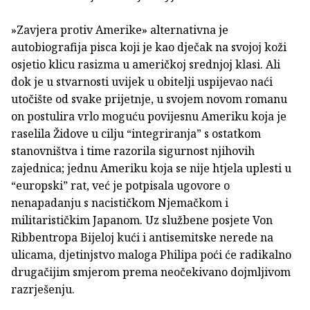
»Zavjera protiv Amerike» alternativna je
autobiografija pisca koji je kao dječak na svojoj koži
osjetio klicu rasizma u američkoj srednjoj klasi. Ali
dok je u stvarnosti uvijek u obitelji uspijevao naći
utočište od svake prijetnje, u svojem novom romanu
on postulira vrlo moguću povijesnu Ameriku koja je
raselila Židove u cilju “integriranja” s ostatkom
stanovništva i time razorila sigurnost njihovih
zajednica; jednu Ameriku koja se nije htjela uplesti u
“europski” rat, već je potpisala ugovore o
nenapadanju s nacističkom Njemačkom i
militarističkim Japanom. Uz službene posjete Von
Ribbentropa Bijeloj kući i antisemitske nerede na
ulicama, djetinjstvo maloga Philipa poći će radikalno
drugačijim smjerom prema neočekivano dojmljivom
razrješenju.