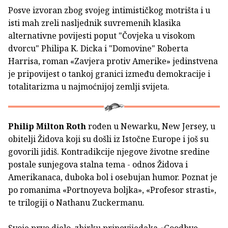
Posve izvoran zbog svojeg intimističkog motrišta i u
isti mah zreli nasljednik suvremenih klasika
alternativne povijesti poput "Čovjeka u visokom
dvorcu" Philipa K. Dicka i "Domovine" Roberta
Harrisa, roman «Zavjera protiv Amerike» jedinstvena
je pripovijest o tankoj granici između demokracije i
totalitarizma u najmoćnijoj zemlji svijeta.
Philip Milton Roth
rođen u Newarku, New Jersey, u
obitelji Židova koji su došli iz Istočne Europe i još su
govorili jidiš. Kontradikcije njegove životne sredine
postale sunjegova stalna tema - odnos Židova i
Amerikanaca, duboka bol i osebujan humor. Poznat je
po romanima «Portnoyeva boljka», «Profesor strasti»,
te trilogiji o Nathanu Zuckermanu.