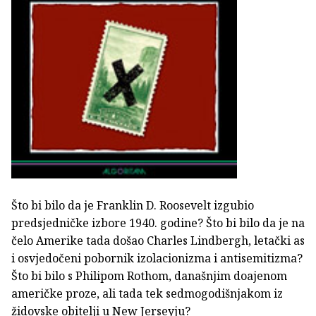
Što bi bilo da je Franklin D. Roosevelt izgubio
predsjedničke izbore 1940. godine? Što bi bilo da je na
čelo Amerike tada došao Charles Lindbergh, letački as
i osvjedočeni pobornik izolacionizma i antisemitizma?
Što bi bilo s Philipom Rothom, današnjim doajenom
američke proze, ali tada tek sedmogodišnjakom iz
židovske obitelji u New Jerseyju?