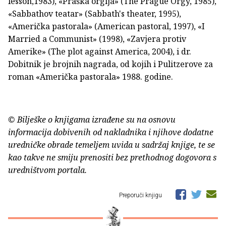
lesson,1983), «Praška orgija» (The Prague Orgy, 1985),
«Sabbathov teatar» (Sabbath's theater, 1995),
«Američka pastorala» (American pastoral, 1997), «I
Married a Communist» (1998), «Zavjera protiv
Amerike» (The plot against America, 2004), i dr.
Dobitnik je brojnih nagrada, od kojih i Pulitzerove za
roman «Američka pastorala» 1988. godine.
© Bilješke o knjigama izrađene su na osnovu
informacija dobivenih od nakladnika i njihove dodatne
uredničke obrade temeljem uvida u sadržaj knjige, te se
kao takve ne smiju prenositi bez prethodnog dogovora s
uredništvom portala.
Preporuči knjigu