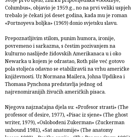
Svoje prvo djelo, zbirku pripovijedaka «Goodbye,
Columbus», objavio je 1959.g., no na prvi veliki uspjeh
trebalo je čekati još deset godina, kada mu je roman
«Portnoyeva boljka» (1969) donio svjetsku slavu.
Prepoznatljivim stilom, punim humora, ironije,
povremeno i sarkazma, s čestim pozivanjem na
kulturno naslijeđe židovskih Amerikanaca u i oko
Newarka u kojem je odrastao, Roth piše već gotovo
pola stoljeća odavno se etabiliravši na vrhu američke
književnosti. Uz Normana Mailera, Johna Updikea i
Thomasa Pynchona predstavlja jednog od
najrenomiranijih živućih američkih pisaca.
Njegova najznačajna djela su: «Profesor strasti» (The
professor of desire, 1977), «Pisac iz sjene» (The ghost
writer, 1979), «Oslobođeni Zukerman» (Zuckerman
unbound 1981), «Sat anatomije» (The anatomy