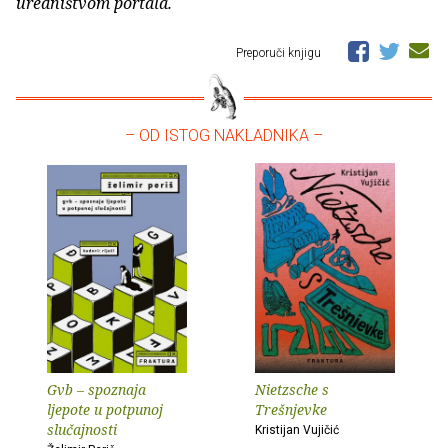
uredništvom portala.
Preporuči knjigu
– OD ISTOG NAKLADNIKA –
Gvb – spoznaja
Nietzsche s
ljepote u potpunoj
Trešnjevke
slučajnosti
Kristijan Vujičić