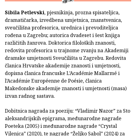
Sibila Petlevski
, pjesnikinja, prozna spisateljica,
dramatičarka, izvedbena umjetnica, znanstvenica,
sveučilišna profesorica, urednica i prevoditeljica
rođena u Zagrebu; autorica dvadeset i šest knjiga
različitih žanrova. Doktorica filoloških znanosti,
redovita profesorica u trajnome zvanju na Akademiji
dramske umjetnosti Sveučilišta u Zagrebu. Redovita
članica Hrvatske akademije znanosti i umjetnosti,
dopisna članica francuske L’Académie Mallarmé i
l’Académie Européenne de Poésie, čla­nica
Makedonske akademije znanosti i umjetnosti (masa)
izvan radnog sastava.
Dobitnica nagrada za poeziju: “Vladimir Nazor” za Sto
aleksandrijskih epigrama, međunarodne nagrade
Poe­teka (2005) i međunarodne nagrade “Crystal
Vilenica” (2020), te nagrade “Željko Sabol” (2024) za