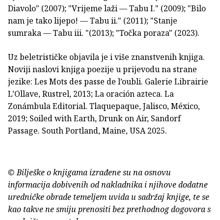
Diavolo" (2007); "Vrijeme laži — Tabu I." (2009); "Bilo
nam je tako lijepo! — Tabu ii." (2011); "Stanje
sumraka — Tabu iii. "(2013); "Točka poraza" (2023).
Uz beletrističke objavila je i više znanstvenih knjiga.
Noviji naslovi knjiga poezije u prijevodu na strane
jezike: Les Mots des passe de l’oubli. Galerie Librairie
L’Ollave, Rustrel, 2013; La oración azteca. La
Zonámbula Editorial. Tlaquepaque, Jalisco, México,
2019; Soiled with Earth, Drunk on Air, Sandorf
Passage. South Portland, Maine, USA 2025.
© Bilješke o knjigama izrađene su na osnovu
informacija dobivenih od nakladnika i njihove dodatne
uredničke obrade temeljem uvida u sadržaj knjige, te se
kao takve ne smiju prenositi bez prethodnog dogovora s