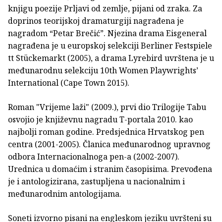
knjigu poezije Prljavi od zemlje, pijani od zraka. Za
doprinos teorijskoj dramaturgiji nagrađena je
nagradom “Petar Brečić”. Njezina drama Eisge­neral
nagrađena je u europskoj selekciji Berliner Festspiele
tt Stückemarkt (2005), a drama Lyrebird uvrštena je u
međuna­rodnu selekciju 10th Women Playwrights’
International (Cape Town 2015).
Roman "Vrijeme laži" (2009.), prvi dio Trilogije Tabu
osvojio je književnu nagradu T-portala 2010. kao
najbolji ro­man godine. Predsjednica Hrvatskog pen
centra (2001-2005). Članica međunarodnog upravnog
odbora Internacionalnoga pen-a (2002-2007).
Urednica u domaćim i stranim časopisima. Prevođena
je i antologizirana, zastupljena u nacionalnim i
međunarodnim antologijama.
Soneti izvorno pisani na en­gleskom jeziku uvršteni su