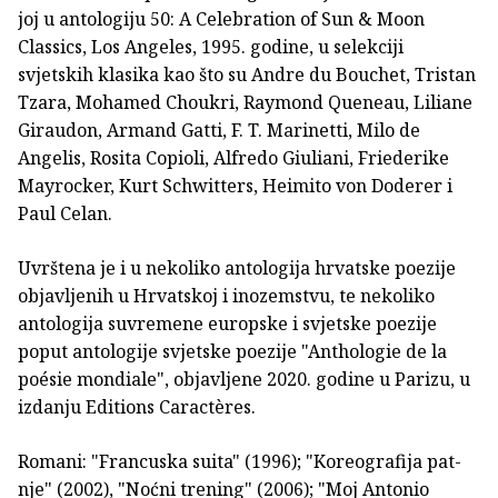
joj u antologiju 50: A Celebration of Sun & Moon
Classics, Los Angeles, 1995. godine, u selekciji
svjetskih klasika kao što su Andre du Bouchet, Tristan
Tzara, Mohamed Choukri, Raymond Queneau, Liliane
Giraudon, Armand Gatti, F. T. Marinetti, Milo de
Angelis, Rosita Copi­oli, Alfredo Giuliani, Friederike
Mayrocker, Kurt Schwitters, Heimito von Doderer i
Paul Celan.
Uvrštena je i u nekoliko antologija hrvatske poezije
objavljenih u Hrvatskoj i inozem­stvu, te nekoliko
antologija suvremene europske i svjetske poezije
poput antologije svjetske poezije "Anthologie de la
poésie mondiale", objavljene 2020. godine u Parizu, u
izdanju Editions Caractères.
Romani: "Francuska suita" (1996); "Koreografija pat­
nje" (2002), "Noćni trening" (2006); "Moj Antonio