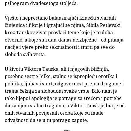
psihogram dvadesetoga stoljeća.
Vješto i neprestano balansirajući između stvarnih
činjenica i fikcije i igrajući se njima, Sibila Petlevski
kroz Tauskov život provlači teme koje je to doba
otvorilo, a koje su i dan-danas neizbježne - od pitanja
nacije i vjere preko seksualnosti i smrti pa sve do
sloboda svih vrsta.
U životu Viktora Tauska, ali i njegovih bližnjih,
posebno sestre Jelke, stalno se isprepleću erotika i
politika, ljubav i smrt, odgovornost prema drugome i
trajna čežnja za slobodom svake vrste. Bilo nam je
tako lijepo! apologija je potrage za srećom i potrebe
da za njom stalno tragamo, a Viktor Tausk jedna je od
onih stvarnih povijesnih osoba koje su imale
odvažnosti da se u tu potragu zapute.