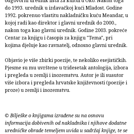
odgovorni urednik lista za kulturu Oko. Nakon toga
do 1993. urednik u izdavačkoj kući Mladost. Godine
1992. pokrenuo vlastitu nakladničku kuću Meandar, u
kojoj radi kao direktor i glavni urednik do 2000.,
nakon toga kao glavni urednik. Godine 2003. pokreće
Centar za knjigu i časopis za knjigu "Tema", pri
kojima djeluje kao ravnatelj, odnosno glavni urednik.
Objavio je više zbirki poezije, te nekoliko esejističkih.
Pjesme su mu uvrštene u tridesetak antologija, izbora
i pregleda u zemlji i inozemstvu. Autor je ili suautor
više izbora i pregleda hrvatske književnosti (poezije i
proze) u zemlji i inozemstvu.
© Bilješke o knjigama izrađene su na osnovu
informacija dobivenih od nakladnika i njihove dodatne
uredničke obrade temeljem uvida u sadržaj knjige, te se