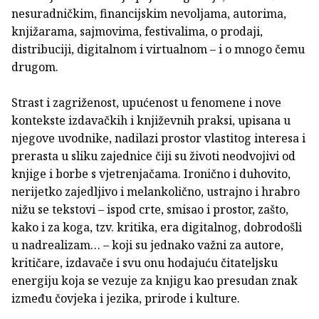
nesuradničkim, financijskim nevoljama, autorima,
knjižarama, sajmovima, festivalima, o prodaji,
distribuciji, digitalnom i virtualnom – i o mnogo čemu
drugom.
Strast i zagriženost, upućenost u fenomene i nove
kontekste izdavačkih i književnih praksi, upisana u
njegove uvodnike, nadilazi prostor vlastitog interesa i
prerasta u sliku zajednice čiji su životi neodvojivi od
knjige i borbe s vjetrenjačama. Ironično i duhovito,
nerijetko zajedljivo i melankolično, ustrajno i hrabro
nižu se tekstovi – ispod crte, smisao i prostor, zašto,
kako i za koga, tzv. kritika, era digitalnog, dobrodošli
u nadrealizam… – koji su jednako važni za autore,
kritičare, izdavače i svu onu hodajuću čitateljsku
energiju koja se vezuje za knjigu kao presudan znak
između čovjeka i jezika, prirode i kulture.