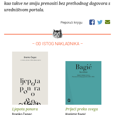
kao takve ne smiju prenositi bez prethodnog dogovora s
uredništvom portala.
Preporuči knjigu
– OD ISTOG NAKLADNIKA –
Ljepota ponora
Prijeći preko svega
Branko Čegec
Krešimir Bagić