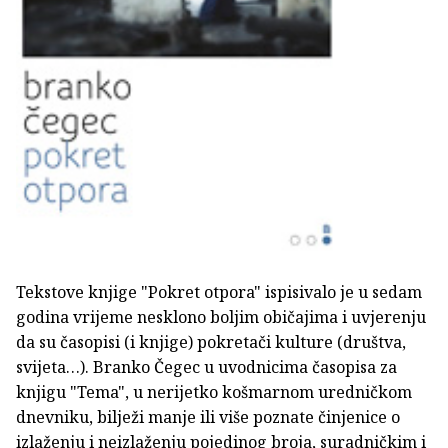
Tekstove knjige "Pokret otpora" ispisivalo je u sedam
godina vrijeme nesklono boljim običajima i uvjerenju
da su časopisi (i knjige) pokretači kulture (društva,
svijeta…). Branko Čegec u uvodnicima časopisa za
knjigu "Tema", u nerijetko košmarnom uredničkom
dnevniku, bilježi manje ili više poznate činjenice o
izlaženju i neizlaženju pojedinog broja, suradničkim i