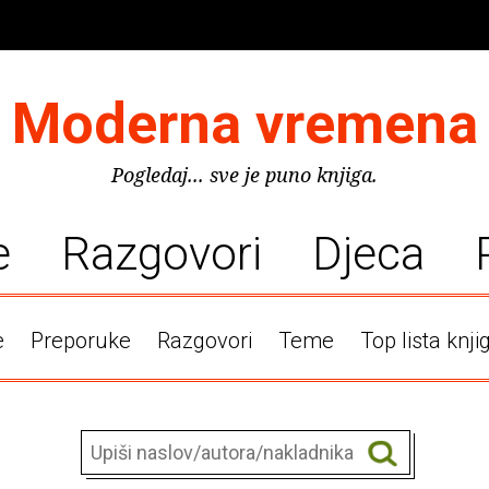
Moderna vremena
Pogledaj... sve je puno knjiga.
e
Razgovori
Djeca
e
Preporuke
Razgovori
Teme
Top lista knji