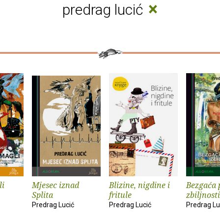
×
predrag lucić
li
Mjesec iznad
Blizine, nigdine i
Bezgaća 
Splita
fritule
zbiljnosti
Predrag Lucić
Predrag Lucić
Predrag Lu