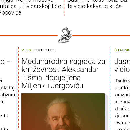
lutalica u Švicarskoj' Ede
bi vidio kakva je kuća'
Popovića
VIJEST
• 03.06.2026.
ČITAONI
ć –
Međunarodna nagrada za
Jasm
književnost 'Aleksandar
vidi
Tišma' dodijeljena
vi
'Da bi 
Miljenku Jergoviću
 mladoj
kratki
ralizom
snažnog
va,
prepoz
strukt
z to
sjećanj
Ovom s
tita
Jasmin