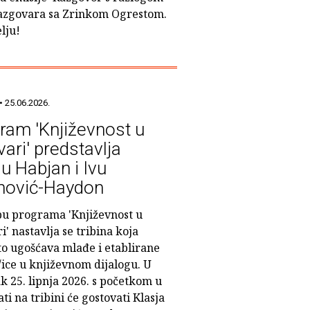
razgovara sa Zrinkom Ogrestom.
lju!
• 25.06.2026.
ram 'Književnost u
ari' predstavlja
ju Habjan i Ivu
nović-Haydon
pu programa 'Književnost u
' nastavlja se tribina koja
to ugošćava mlađe i etablirane
/ice u književnom dijalogu. U
k 25. lipnja 2026. s početkom u
ati na tribini će gostovati Klasja