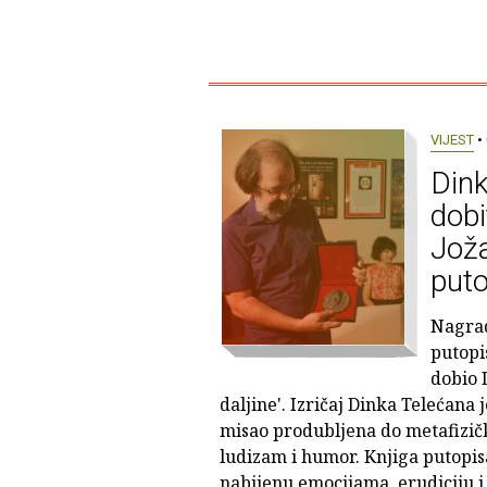
VIJEST
• 
Dink
dobi
Joža
puto
Nagrad
putopi
dobio 
daljine'. Izričaj Dinka Telećana 
misao produbljena do metafizičk
ludizam i humor. Knjiga putopisa
nabijenu emocijama, erudiciju i 