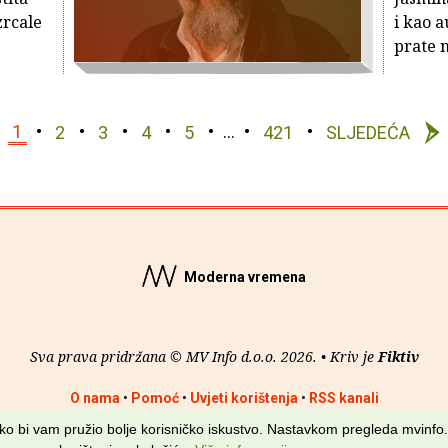
zrcale
i kao a
prate n
1
2
3
4
5
…
421
SLJEDEĆA
Moderna vremena
Sva prava pridržana © MV Info d.o.o. 2026. • Kriv je
Fiktiv
O nama
•
Pomoć
•
Uvjeti korištenja
•
RSS kanali
kako bi vam pružio bolje korisničko iskustvo. Nastavkom pregleda mvinfo.