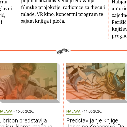
popularnoznanstvena predavanja,
urnu
Habjan
filmske projekcije, radionice za djecu i
glavni
autoric
mlade, VR kino, koncertni program te
ić,
zajedn
sajam knjiga i ploča.
i
Periši
književ
progno
NAJAVA
• 16.06.2026.
NAJAVA
• 11.06.2026.
Libricon predstavlja
Predstavljanje knjige
knjigu 'Nema mačaka
Jasmine Kosanović 'Da