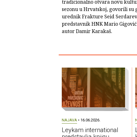
tradicionalno otvara novu kult
sezonu u Hrvatskoj, govorili su 
urednik Frakture Seid Serdarev
predstavnik HNK Mario Gigović 
autor Damir Karakaš.
NAJAVA
• 16.06.2026.
Leykam international
predstavlja knjigu