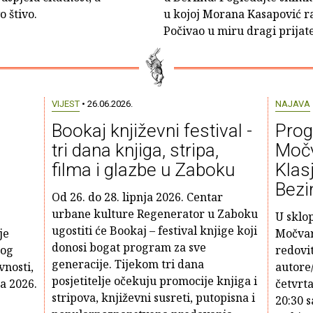
o štivo.
u kojoj Morana Kasapović 
Počivao u miru dragi prijate
VIJEST
• 26.06.2026.
NAJAVA
Bookaj književni festival -
Prog
tri dana knjiga, stripa,
Močv
filma i glazbe u Zaboku
Klas
Bezi
Od 26. do 28. lipnja 2026. Centar
urbane kulture Regenerator u Zaboku
U sklo
ugostiti će Bookaj – festival knjige koji
je
Močvari
donosi bogat program za sve
tog
redovi
generacije. Tijekom tri dana
vnosti,
autore
posjetitelje očekuju promocije knjiga i
na 2026.
četvrta
stripova, književni susreti, putopisna i
20:30 s