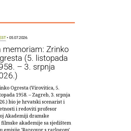
EST
• 05.07.2026.
n memoriam: Zrinko
gresta (5. listopada
958. – 3. srpnja
026.)
inko Ogresta (Virovitica, 5.
stopada 1958. – Zagreb, 3. srpnja
26.) bio je hrvatski scenarist i
etnosti i redoviti profesor
koj Akademiji dramske
 filmske akademije sa sjedištem
u emisije 'Razgovor s razlogom'