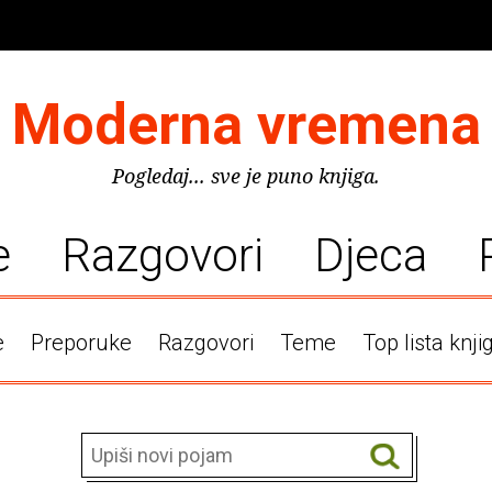
Moderna vremena
Pogledaj... sve je puno knjiga.
e
Razgovori
Djeca
e
Preporuke
Razgovori
Teme
Top lista knji