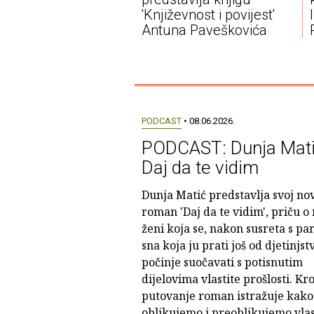
'Književnost i povijest'
Antuna Paveškovića
PODCAST
• 08.06.2026.
PODCAST: Dunja Mati
Daj da te vidim
Dunja Matić predstavlja svoj no
roman 'Daj da te vidim', priču o
ženi koja se, nakon susreta s pa
sna koja ju prati još od djetinjst
počinje suočavati s potisnutim
dijelovima vlastite prošlosti. Kro
putovanje roman istražuje kako
oblikujemo i preoblikujemo vlas