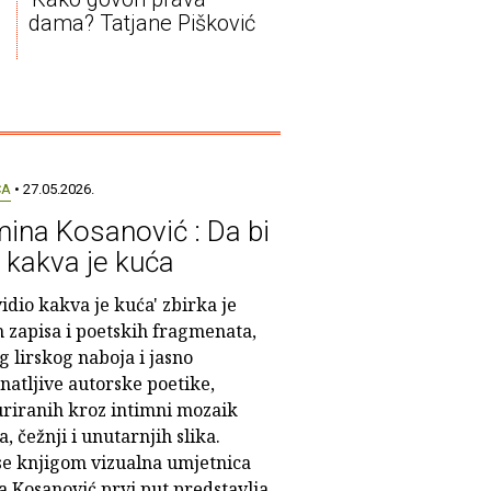
dama? Tatjane Pišković
CA
• 27.05.2026.
ina Kosanović : Da bi
o kakva je kuća
vidio kakva je kuća' zbirka je
h zapisa i poetskih fragmenata,
 lirskog naboja i jasno
natljive autorske poetike,
uriranih kroz intimni mozaik
a, čežnji i unutarnjih slika.
e knjigom vizualna umjetnica
a Kosanović prvi put predstavlja