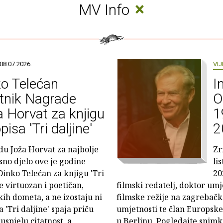
×
MV Info
08.07.2026.
VIJ
o Telećan
I
tnik Nagrade
O
 Horvat za knjigu
1
pisa 'Tri daljine'
2
u Joža Horvat za najbolje
Zr
sno djelo ove je godine
li
Dinko Telećan za knjigu 'Tri
20
je virtuozan i poetičan,
filmski redatelj, doktor umj
ih dometa, a ne izostaju ni
filmske režije na zagrebač
 'Tri daljine' spaja priču
umjetnosti te član Europske
uspjelu citatnost, a
u Berlinu. Pogledajte snimk