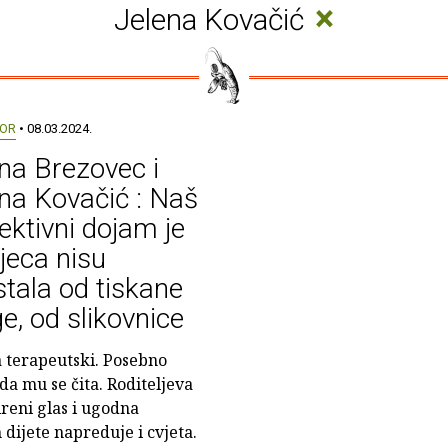
×
Jelena Kovačić
OR
• 08.03.2024.
na Brezovec i
na Kovačić : Naš
ektivni dojam je
jeca nisu
tala od tiskane
ge, od slikovnice
ja terapeutski. Posebno
da mu se čita. Roditeljeva
ireni glas i ugodna
dijete napreduje i cvjeta.