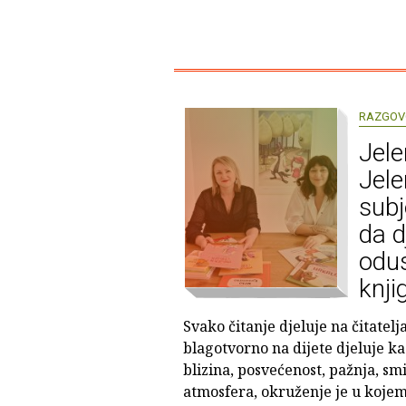
RAZGOV
Jele
Jele
subj
da d
odus
knji
Svako čitanje djeluje na čitatel
blagotvorno na dijete djeluje ka
blizina, posvećenost, pažnja, sm
atmosfera, okruženje je u kojem 