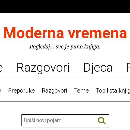
Moderna vremena
Pogledaj... sve je puno knjiga.
e
Razgovori
Djeca
e
Preporuke
Razgovori
Teme
Top lista knji