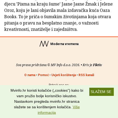
djecu 'Pisma na kraju šume' Jasne Jasne Žmak i Jelene
Oroz, koju je lani objavila mala izdavačka kuća Oaza
Books. To je priča o šumskim životinjama koja otvara
pitanja o pravu na besplatno znanje, o važnosti
kreativnosti, znatiželje i zajedništva.
Moderna vremena
Sva prava pridržana © MV Info d.o.o. 2026. • Kriv je
Fiktiv
O nama
•
Pomoć
•
Uvjeti korištenja
•
RSS kanali
Potraži nas na:
Mvinfo.hr koristi kolačiće („cookies“) kako bi
SLAŽEM SE
vam pružio bolje korisničko iskustvo.
Nastavkom pregleda mvinfo.hr stranica
slažete se sa korištenjem kolačića.
Više
informacija