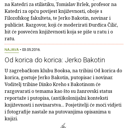
na Katedri za stilistiku, Tomislav Brlek, profesor na
Katedri za opću povijest književnosti, oboje s
Filozofskog fakulteta, te Jerko Bakotin, novinar i
publicist. Razgovor, koji će moderirati Đurđica Čilić,
bit će posvećen književnosti koja se piše u ratu i o
ratu.
NAJAVA
• 03.05.2016.
Od korica do korica: Jerko Bakotin
U zagrebačkom klubu Booksa, na tribini Od korica do
korica, gostuje Jerko Bakotin, putopisac i novinar.
Voditelj tribine Dinko Kreho s Bakotinom će
razgovarati o temama kao što su žanrovski status
reportaže i putopisa, (anti)kolonijalni konteksti
književnosti i novinarstva... Posjetitelji će moći vidjeti
i fotografije nastale na putovanjima opisanima u
knjizi.