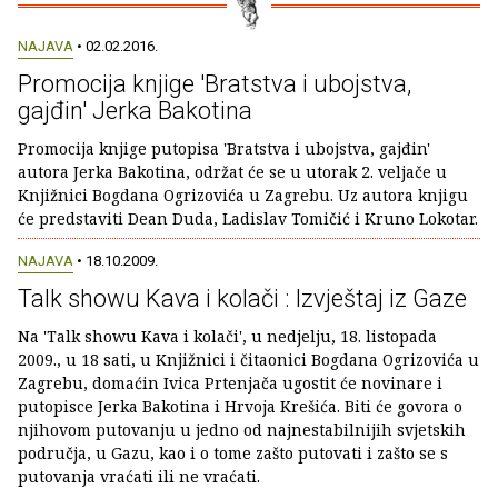
NAJAVA
• 02.02.2016.
Promocija knjige 'Bratstva i ubojstva,
gajđin' Jerka Bakotina
Promocija knjige putopisa 'Bratstva i ubojstva, gajđin'
autora Jerka Bakotina, održat će se u utorak 2. veljače u
Knjižnici Bogdana Ogrizovića u Zagrebu. Uz autora knjigu
će predstaviti Dean Duda, Ladislav Tomičić i Kruno Lokotar.
NAJAVA
• 18.10.2009.
Talk showu Kava i kolači : Izvještaj iz Gaze
Na 'Talk showu Kava i kolači', u nedjelju, 18. listopada
2009., u 18 sati, u Knjižnici i čitaonici Bogdana Ogrizovića u
Zagrebu, domaćin Ivica Prtenjača ugostit će novinare i
putopisce Jerka Bakotina i Hrvoja Krešića. Biti će govora o
njihovom putovanju u jedno od najnestabilnijih svjetskih
područja, u Gazu, kao i o tome zašto putovati i zašto se s
putovanja vraćati ili ne vraćati.