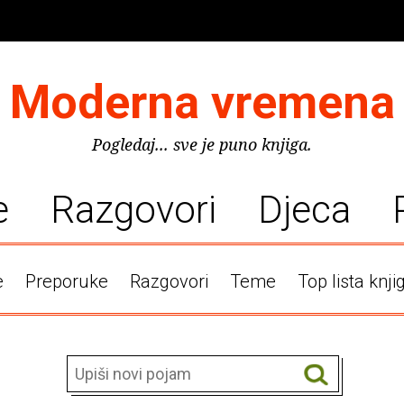
Moderna vremena
Pogledaj... sve je puno knjiga.
e
Razgovori
Djeca
e
Preporuke
Razgovori
Teme
Top lista knji