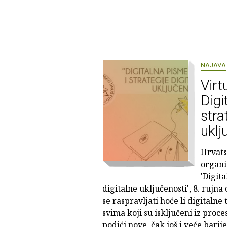
NAJAVA
Virt
Digi
stra
uklj
Hrvats
organi
'Digita
digitalne uključenosti', 8. rujna
se raspravljati hoće li digitalne
svima koji su isključeni iz proce
podići nove, čak još i veće barij