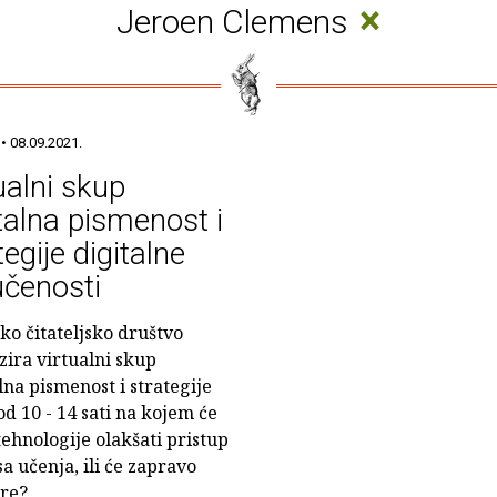
×
Jeroen Clemens
• 08.09.2021.
ualni skup
talna pismenost i
tegije digitalne
učenosti
ko čitateljsko društvo
zira virtualni skup
lna pismenost i strategije
 od 10 - 14 sati na kojem će
 tehnologije olakšati pristup
sa učenja, ili će zapravo
ere?