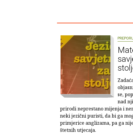
PREPOR
Mate
savj
stol
Zadaća 
objasn
se, pop
nad nji
prirodi neprestano mijenja i ne
neki jezični puristi, da bi ga mo
primjerice anglizama, pa ga nije
štetnih utjecaja.