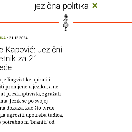
×
jezična politika
UKA
• 21.12.2024.
 Kapović: Jezični
etnik za 21.
jeće
je lingvistike opisati i
iti promjene u jeziku, a ne
ut preskriptivista, zgražati
ma. Jezik se po svojoj
ma dokaza, kao što tvrde
gla ugroziti upotreba tuđica,
 potrebno ni 'braniti' od