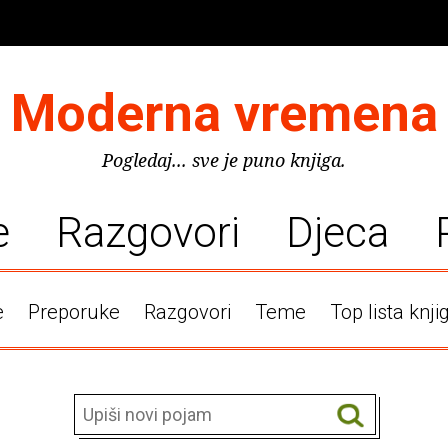
Moderna vremena
Pogledaj... sve je puno knjiga.
e
Razgovori
Djeca
e
Preporuke
Razgovori
Teme
Top lista knji