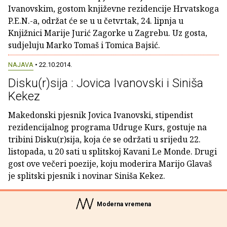
Ivanovskim, gostom književne rezidencije Hrvatskoga
P.E.N.-a, održat će se u u četvrtak, 24. lipnja u
Knjižnici Marije Jurić Zagorke u Zagrebu. Uz gosta,
sudjeluju Marko Tomaš i Tomica Bajsić.
NAJAVA
• 22.10.2014.
Disku(r)sija : Jovica Ivanovski i Siniša
Kekez
Makedonski pjesnik Jovica Ivanovski, stipendist
rezidencijalnog programa Udruge Kurs, gostuje na
tribini Disku(r)sija, koja će se održati u srijedu 22.
listopada, u 20 sati u splitskoj Kavani Le Monde. Drugi
gost ove večeri poezije, koju moderira Marijo Glavaš
je splitski pjesnik i novinar Siniša Kekez.
Moderna vremena