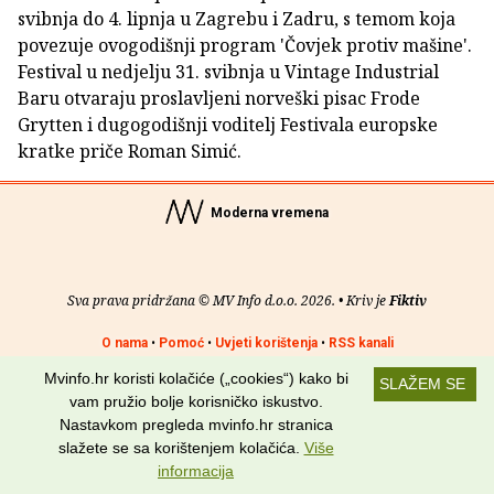
svibnja do 4. lipnja u Zagrebu i Zadru, s temom koja
povezuje ovogodišnji program 'Čovjek protiv mašine'.
Festival u nedjelju 31. svibnja u Vintage Industrial
Baru otvaraju proslavljeni norveški pisac Frode
Grytten i dugogodišnji voditelj Festivala europske
kratke priče Roman Simić.
Moderna vremena
Sva prava pridržana © MV Info d.o.o. 2026. • Kriv je
Fiktiv
O nama
•
Pomoć
•
Uvjeti korištenja
•
RSS kanali
Mvinfo.hr koristi kolačiće („cookies“) kako bi
SLAŽEM SE
Potraži nas na:
vam pružio bolje korisničko iskustvo.
Nastavkom pregleda mvinfo.hr stranica
slažete se sa korištenjem kolačića.
Više
informacija