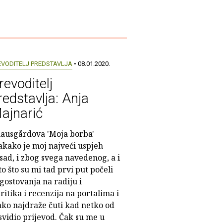
EVODITELJ PREDSTAVLJA
• 08.01.2020.
revoditelj
redstavlja: Anja
ajnarić
ausgårdova 'Moja borba'
akako je moj najveći uspjeh
sad, i zbog svega navedenog, a i
to što su mi tad prvi put počeli
, gostovanja na radiju i
ritika i recenzija na portalima i
ako najdraže čuti kad netko od
svidio prijevod. Čak su me u