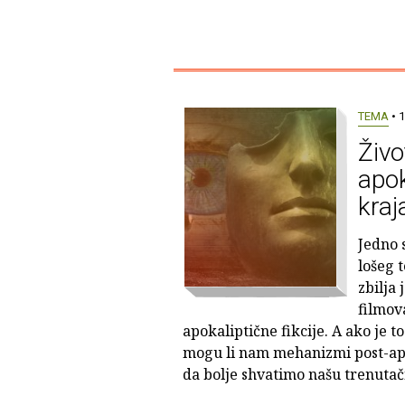
TEMA
• 1
Živo
apok
kraj
Jedno 
lošeg 
zbilja
filmova
apokaliptične fikcije. A ako je to
mogu li nam mehanizmi post-apo
da bolje shvatimo našu trenutač