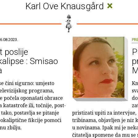
×
Karl Ove Knausgård
6.08.2023.
PR
t poslije
P
alipse : Smisao
p
a
M
se čini sigurno: umjesto
Kn
televizijskog programa,
sv
 je počela oponašati obrasce
do
 katastrofe ili, točnije, post-
za
 tako, postavlja se pitanje
pristizati upiti za intervjue
kaliptične fikcije pomoći
tribinama, objavljen je niz k
nu zbilju.
u novinama. Ipak mi je nek
čitatelja spomene da mu se 