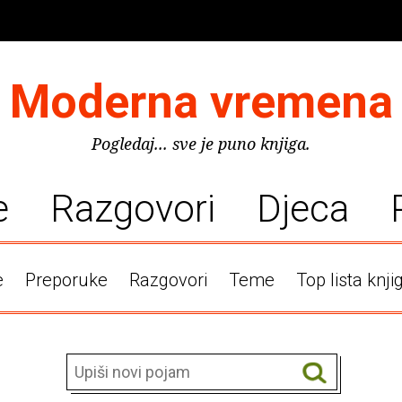
Moderna vremena
Pogledaj... sve je puno knjiga.
e
Razgovori
Djeca
e
Preporuke
Razgovori
Teme
Top lista knji