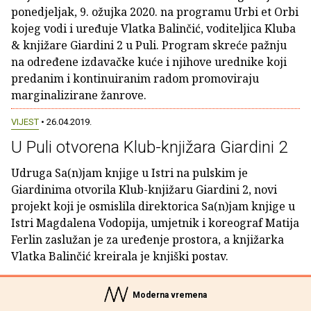
ponedjeljak, 9. ožujka 2020. na programu Urbi et Orbi
kojeg vodi i uređuje Vlatka Balinčić, voditeljica Kluba
& knjižare Giardini 2 u Puli. Program skreće pažnju
na određene izdavačke kuće i njihove urednike koji
predanim i kontinuiranim radom promoviraju
marginalizirane žanrove.
VIJEST
• 26.04.2019.
U Puli otvorena Klub-knjižara Giardini 2
Udruga Sa(n)jam knjige u Istri na pulskim je
Giardinima otvorila Klub-knjižaru Giardini 2, novi
projekt koji je osmislila direktorica Sa(n)jam knjige u
Istri Magdalena Vodopija, umjetnik i koreograf Matija
Ferlin zaslužan je za uređenje prostora, a knjižarka
Vlatka Balinčić kreirala je knjiški postav.
Moderna vremena