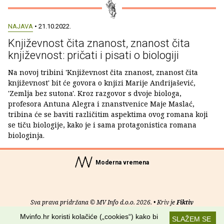
NAJAVA
• 21.10.2022.
Književnost čita znanost, znanost čita
književnost: pričati i pisati o biologiji
Na novoj tribini 'Književnost čita znanost, znanost čita
književnost' bit će govora o knjizi Marije Andrijašević,
'Zemlja bez sutona'. Kroz razgovor s dvoje biologa,
profesora Antuna Alegra i znanstvenice Maje Maslać,
tribina će se baviti različitim aspektima ovog romana koji
se tiču biologije, kako je i sama protagonistica romana
biologinja.
Moderna vremena
Sva prava pridržana © MV Info d.o.o. 2026. • Kriv je
Fiktiv
Mvinfo.hr koristi kolačiće („cookies“) kako bi
SLAŽEM SE
O nama
•
Pomoć
•
Uvjeti korištenja
•
RSS kanali