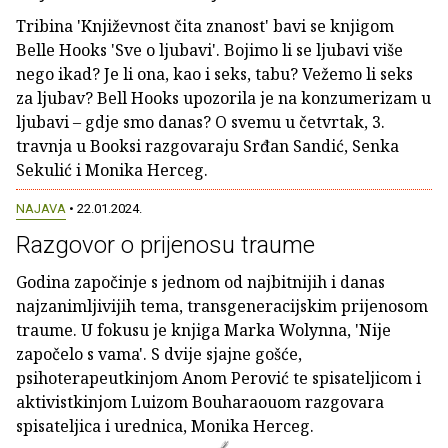
Tribina 'Književnost čita znanost' bavi se knjigom
Belle Hooks 'Sve o ljubavi'. Bojimo li se ljubavi više
nego ikad? Je li ona, kao i seks, tabu? Vežemo li seks
za ljubav? Bell Hooks upozorila je na konzumerizam u
ljubavi – gdje smo danas? O svemu u četvrtak, 3.
travnja u Booksi razgovaraju Srđan Sandić, Senka
Sekulić i Monika Herceg.
NAJAVA
• 22.01.2024.
Razgovor o prijenosu traume
Godina započinje s jednom od najbitnijih i danas
najzanimljivijih tema, transgeneracijskim prijenosom
traume. U fokusu je knjiga Marka Wolynna, 'Nije
započelo s vama'. S dvije sjajne gošće,
psihoterapeutkinjom Anom Perović te spisateljicom i
aktivistkinjom Luizom Bouharaouom razgovara
spisateljica i urednica, Monika Herceg.