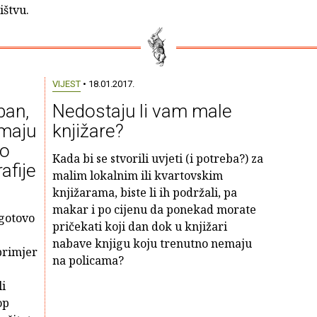
ištvu.
VIJEST
• 18.01.2017.
ban,
Nedostaju li vam male
imaju
knjižare?
no
Kada bi se stvorili uvjeti (i potreba?) za
afije
malim lokalnim ili kvartovskim
knjižarama, biste li ih podržali, pa
makar i po cijenu da ponekad morate
ogotovo
pričekati koji dan dok u knjižari
nabave knjigu koju trenutno nemaju
primjer
na policama?
li
op