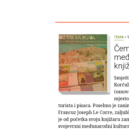
TEMA
• 1
Čem
međ
knji
Smješt
Korčul
(osnov
mjesto
turista i pisaca. Posebno je zani
Francuz Joseph Le Corre, zaljubl
je od početka svoju knjižaru zam
svojevrsni međunarodni kulturn