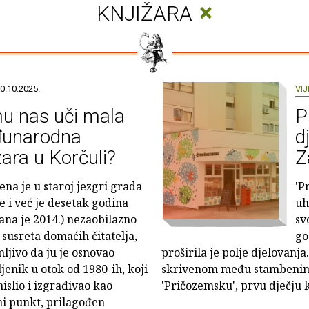
×
KNJIŽARA
0.10.2025.
VIJ
u nas uči mala
P
unarodna
d
žara u Korčuli?
Z
ena je u staroj jezgri grada
'P
e i već je desetak godina
uh
ana je 2014.) nezaobilazno
sv
 susreta domaćih čitatelja,
go
mljivo da ju je osnovao
proširila je polje djelovanj
jenik u otok od 1980-ih, koji
skrivenom među stambenim 
islio i izgrađivao kao
'Pričozemsku', prvu dječju 
i punkt, prilagođen