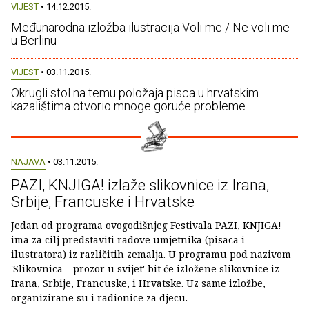
VIJEST
• 14.12.2015.
Međunarodna izložba ilustracija Voli me / Ne voli me
u Berlinu
VIJEST
• 03.11.2015.
Okrugli stol na temu položaja pisca u hrvatskim
kazalištima otvorio mnoge goruće probleme
NAJAVA
• 03.11.2015.
PAZI, KNJIGA! izlaže slikovnice iz Irana,
Srbije, Francuske i Hrvatske
Jedan od programa ovogodišnjeg Festivala PAZI, KNJIGA!
ima za cilj predstaviti radove umjetnika (pisaca i
ilustratora) iz različitih zemalja. U programu pod nazivom
'Slikovnica – prozor u svijet' bit će izložene slikovnice iz
Irana, Srbije, Francuske, i Hrvatske. Uz same izložbe,
organizirane su i radionice za djecu.