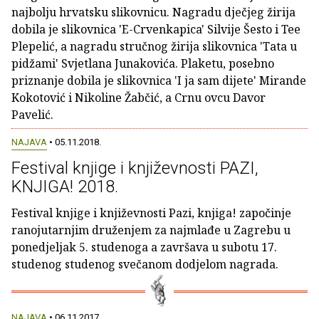
najbolju hrvatsku slikovnicu. Nagradu dječjeg žirija
dobila je slikovnica 'E-Crvenkapica' Silvije Šesto i Tee
Plepelić, a nagradu stručnog žirija slikovnica 'Tata u
pidžami' Svjetlana Junakovića. Plaketu, posebno
priznanje dobila je slikovnica 'I ja sam dijete' Mirande
Kokotović i Nikoline Žabčić, a Crnu ovcu Davor
Pavelić.
NAJAVA
• 05.11.2018.
Festival knjige i književnosti PAZI,
KNJIGA! 2018.
Festival knjige i književnosti Pazi, knjiga! započinje
ranojutarnjim druženjem za najmlađe u Zagrebu u
ponedjeljak 5. studenoga a završava u subotu 17.
studenog studenog svečanom dodjelom nagrada.
NAJAVA
• 06.11.2017.