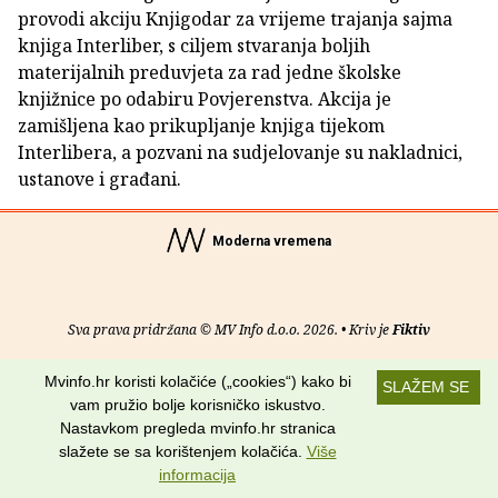
provodi akciju Knjigodar za vrijeme trajanja sajma
knjiga Interliber, s ciljem stvaranja boljih
materijalnih preduvjeta za rad jedne školske
knjižnice po odabiru Povjerenstva. Akcija je
zamišljena kao prikupljanje knjiga tijekom
Interlibera, a pozvani na sudjelovanje su nakladnici,
ustanove i građani.
Moderna vremena
Sva prava pridržana © MV Info d.o.o. 2026. • Kriv je
Fiktiv
O nama
•
Pomoć
•
Uvjeti korištenja
•
RSS kanali
Mvinfo.hr koristi kolačiće („cookies“) kako bi
SLAŽEM SE
vam pružio bolje korisničko iskustvo.
Potraži nas na:
Nastavkom pregleda mvinfo.hr stranica
slažete se sa korištenjem kolačića.
Više
informacija