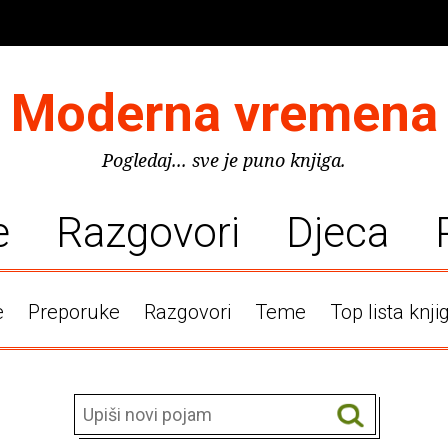
Moderna vremena
Pogledaj... sve je puno knjiga.
e
Razgovori
Djeca
e
Preporuke
Razgovori
Teme
Top lista knji