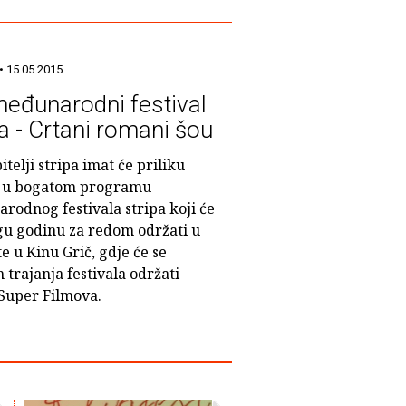
• 15.05.2015.
međunarodni festival
pa - Crtani romani šou
bitelji stripa imat će priliku
i u bogatom programu
rodnog festivala stripa koji će
gu godinu za redom održati u
 u Kinu Grič, gdje će se
 trajanja festivala održati
 Super Filmova.