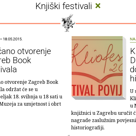
×
Knjiški festivali
• 18.05.2015.
NA
ano otvorenje
K
reb Book
D
ivala
d
h
o otvorenje Zagreb Book
la održat će se u
U 
ljak 18. svibnja u 18 sati u
Kl
 Muzeja za umjetnost i obrt
u 
knjižnici u Zagrebu uručit ć
nagrade zaslužnim povjesni
historiografiji.