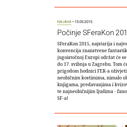
NAJAVA
• 15.05.2015.
Počinje SFeraKon 201
SFeraKon 2015, najstarija i najv
konvencija znanstvene fantastik
jugoistočnoj Europi održat će se
do 17. svibnja u Zagrebu. Tom ć
prigodom hodnici FER-a oživjeti
neobičnim kostimima, nimalo o
knjigama, predavanjima i kviz
te najneobičnijim ljudima - fan
SF-a!