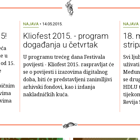
NAJAVA
• 14.05.2015.
NAJAVA
5!
Kliofest 2015. - program
18. 
događanja u četvrtak
stri
eća
e u
U programu trećeg dana Festivala
Svi lju
 od 15.
povijesti - Kliofest 2015. raspravljat će
uživat
e
se o povijesti i izazovima digitalnog
Međuna
doba, biti će predstavljeni zanimlljivi
se dru
bičnim
arhivski fondovi, kao i izdanja
HDLU te
ovima
nakladničkih kuća.
tijekom
ovima
Revija