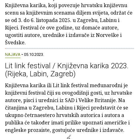
Književna karika, koji povezuje hrvatsku književnu
scenu sa književnim scenama diljem svijeta, održat će
se od 3. do 6. listopada 2025. u Zagrebu, Labinu i
Rijeci. Festival će ove godine, uz domaće autore,
ugostiti autore, urednike i izdavače iz Norveške i
Švedske.
NAJAVA
• 05.10.2023.
Lit link festival / Književna karika 2023.
(Rijeka, Labin, Zagreb)
Književna karika ili Lit link festival međunarodni je
književni festival čiji su ovogodišnji gosti, uz hrvatske
autore, pisci i urednici iz SAD i Velike Britanije. Na
čitanjima u Zagrebu, Labinu i Rijeci predstavit će se
ukupno četrnaestero hrvatskih autorica i autora a
publika će također imati prilike upoznati američke i
engleske prozaiste, gostujuće urednike i izdavače.