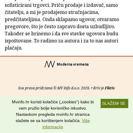
sofisticirani trgovci. Priču prodaje i izdavač, samo
čitatelju, a mi je prodajemo stručnjacima,
predčitateljima. Onda sklapamo ugovor, otvaramo
pregovore, što je često zapravo dosta uzbudljivo.
Također se brinemo i da sve stavke ugovora budu
ispoštovane. To radimo za autora i za to nas autori
plaćaju.
Moderna vremena
Sva prava pridržana © MV Info d.o.o. 2026. • Kriv je
Fiktiv
O nama
•
Pomoć
•
Uvjeti korištenja
•
RSS kanali
Mvinfo.hr koristi kolačiće („cookies“) kako bi
SLAŽEM SE
vam pružio bolje korisničko iskustvo.
Potraži nas na:
Nastavkom pregleda mvinfo.hr stranica
slažete se sa korištenjem kolačića.
Više
informacija