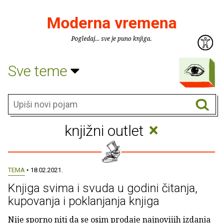
Moderna vremena
Pogledaj... sve je puno knjiga.
Sve teme
×
knjižni outlet
TEMA
• 18.02.2021.
Knjiga svima i svuda u godini čitanja,
kupovanja i poklanjanja knjiga
Nije sporno niti da se osim prodaje najnovijih izdanja