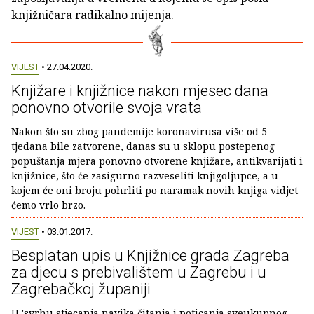
knjižničara radikalno mijenja.
VIJEST
• 27.04.2020.
Knjižare i knjižnice nakon mjesec dana
ponovno otvorile svoja vrata
Nakon što su zbog pandemije koronavirusa više od 5
tjedana bile zatvorene, danas su u sklopu postepenog
popuštanja mjera ponovno otvorene knjižare, antikvarijati i
knjižnice, što će zasigurno razveseliti knjigoljupce, a u
kojem će oni broju pohrliti po naramak novih knjiga vidjet
ćemo vrlo brzo.
VIJEST
• 03.01.2017.
Besplatan upis u Knjižnice grada Zagreba
za djecu s prebivalištem u Zagrebu i u
Zagrebačkoj županiji
U 'svrhu stjecanja navika čitanja i poticanja sveukupnog