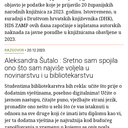
objavio je podatke koje je prijavilo 20 županijskih
narodnih knjižnica za 2023. godinu. Istovremeno, u
suradnji s Društvom hrvatskih književnika (DHK),
HDS ZAMP ovih dana započinje s isplatama autorskih
naknada za javne posudbe u knjižnicama obavljene u
2023.
RAZGOVOR
• 20.12.2023.
Aleksandra Šutalo : Sretno sam spojila
ono što sam najviše voljela u
novinarstvu i u bibliotekarstvu
Studentima bibliotekarstva bih rekla: učite što prije o
dodatnim vještinama, posebno digitalnima! Učite o
javnom nastupu, čitajte puno, vježbajte strani jezik,
pronađite ono nešto u sebi što će vas istaknuti u
odnosu na sve druge koji će imati istu diplomu kao vi,
jer ta dodatna vještina je najvažnija kod budućeg
zapošljavanja u vremenu u kojemu se opis posla