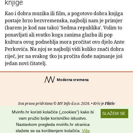
knjige
Kao i dobra muzika ili film, a pogotovo dobra knjiga
postaje brzo bezvremenska, najbolji nam je primjer
(barem je kod nas tako) 'Sedma republika'. Volim to
ponavljati ali svatko koga zanima glazba ili pop
kultura ovog podneblja mora pročitat ovo djelo Ante
Perkovića. Na njoj se najbolji vidi koliko znači dobra
riječ, jer na svakog tko ju pročita dođe najmanje još
jedan novi čitatelj.
Moderna vremena
Sva prava pridržana © MV Info d.o.o. 2026. • Kriv je
Fiktiv
Mvinfo.hr koristi kolačiće („cookies“) kako bi
SLAŽEM SE
O nama
•
Pomoć
•
Uvjeti korištenja
•
RSS kanali
vam pružio bolje korisničko iskustvo.
Nastavkom pregleda mvinfo.hr stranica
Potraži nas na:
slažete se sa korištenjem kolačića.
Više