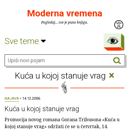
Moderna vremena
Pogledaj... sve je puno knjiga.
Sve teme
×
Kuća u kojoj stanuje vrag
NAJAVA
• 14.12.2006.
Kuća u kojoj stanuje vrag
Promocija novog romana Gorana Tribusona «Kuća u
kojoj stanuje vrag» održati će se u četvrtak, 14.