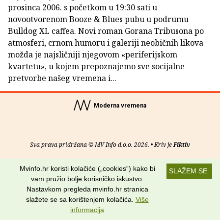
prosinca 2006. s početkom u 19:30 sati u
novootvorenom Booze & Blues pubu u podrumu
Bulldog XL caffea. Novi roman Gorana Tribusona po
atmosferi, crnom humoru i galeriji neobičnih likova
možda je najsličniji njegovom «periferijskom
kvartetu», u kojem prepoznajemo sve socijalne
pretvorbe našeg vremena i...
Moderna vremena
Sva prava pridržana © MV Info d.o.o. 2026. • Kriv je
Fiktiv
O nama
•
Pomoć
•
Uvjeti korištenja
•
RSS kanali
Mvinfo.hr koristi kolačiće („cookies“) kako bi
SLAŽEM SE
vam pružio bolje korisničko iskustvo.
Potraži nas na:
Nastavkom pregleda mvinfo.hr stranica
slažete se sa korištenjem kolačića.
Više
informacija