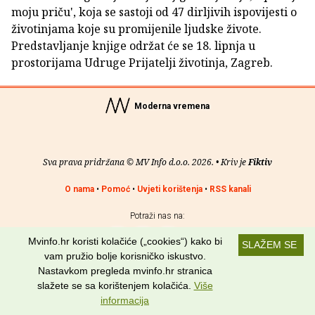
moju priču', koja se sastoji od 47 dirljivih ispovijesti o
životinjama koje su promijenile ljudske živote.
Predstavljanje knjige održat će se 18. lipnja u
prostorijama Udruge Prijatelji životinja, Zagreb.
Moderna vremena
Sva prava pridržana © MV Info d.o.o. 2026. • Kriv je
Fiktiv
O nama
•
Pomoć
•
Uvjeti korištenja
•
RSS kanali
Potraži nas na:
Mvinfo.hr koristi kolačiće („cookies“) kako bi
SLAŽEM SE
vam pružio bolje korisničko iskustvo.
Nastavkom pregleda mvinfo.hr stranica
slažete se sa korištenjem kolačića.
Više
informacija