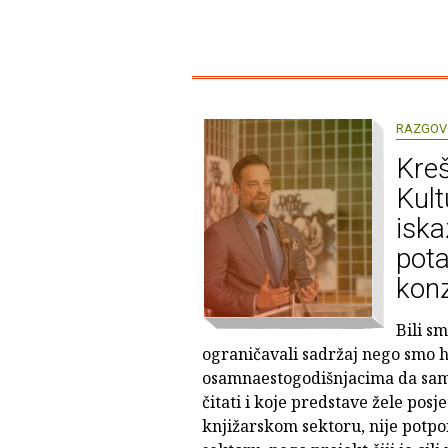
RAZGOV
Kreš
Kul
isk
pota
konz
Bili s
ograničavali sadržaj nego smo ht
osamnaestogodišnjacima da sami 
čitati i koje predstave žele posje
knjižarskom sektoru, nije potpo