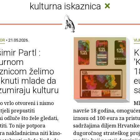
×
kulturna iskaznica
OR
• 21.05.2026.
VIJ
imir Partl :
K
turnom
'
aznicom želimo
1
knuti mlade da
e
umiraju kulturu
s
mo vrlo otvoreni i nismo
Ml
jeli prepustiti
navrše 18 godina, omogućeno
odluče što žele gledati,
iznosu od 100 eura za prist
titi. To nije potpora
sadržajima diljem Hrvatske 
ra nakladnicima niti kino-
dugoročnog strateškog proje