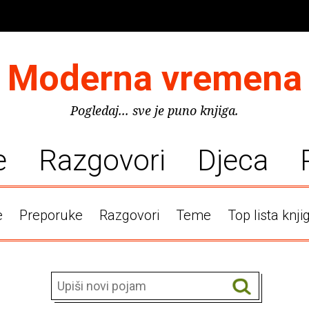
Moderna vremena
Pogledaj... sve je puno knjiga.
e
Razgovori
Djeca
e
Preporuke
Razgovori
Teme
Top lista knji