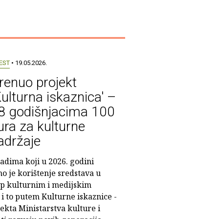
EST
• 19.05.2026.
renuo projekt
Kulturna iskaznica' –
8 godišnjacima 100
ura za kulturne
adržaje
adima koji u 2026. godini
 je korištenje sredstava u
up kulturnim i medijskim
i to putem Kulturne iskaznice -
kta Ministarstva kulture i