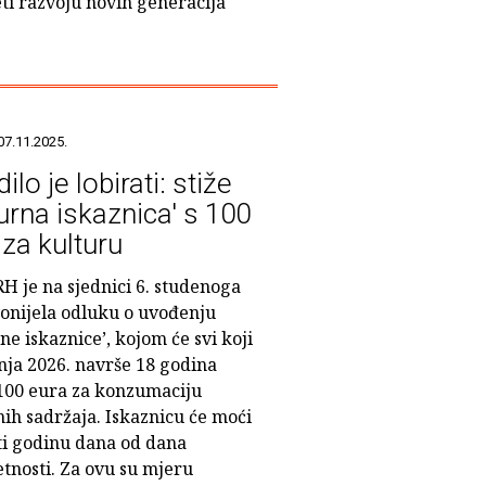
eti razvoju novih generacija
07.11.2025.
dilo je lobirati: stiže
turna iskaznica' s 100
 za kulturu
H je na sjednici 6. studenoga
donijela odluku o uvođenju
ne iskaznice’, kojom će svi koji
čnja 2026. navrše 18 godina
 100 eura za konzumaciju
ih sadržaja. Iskaznicu će moći
iti godinu dana od dana
tnosti. Za ovu su mjeru