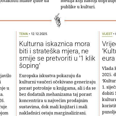
j potaknuti mlade ljude da
medija koji nastoji doprinij
publike u kulturi.
TEMA
• 12.12.2025.
VIJEST
• 
Kulturna iskaznica mora
Vrije
biti i strateška mjera, ne
'Kul
smije se pretvoriti u '1 klik
eura
šoping'
Vlada R
2025. 
javilo
Europska iskustva pokazuju da
‘Kultur
i
kulturni vaučeri očekivano generiraju
1. sije
nje u
porast potrošnje u knjigama, ali i da se
dobiti
a.
bez dodatnih mehanizama taj porast
kulturn
26.
koncentrira u najvećim prodajnim
korist
ćuje
sustavima, dok mali knjižari i mali
punolje
ojom
nakladnici ostaju marginalizirani.