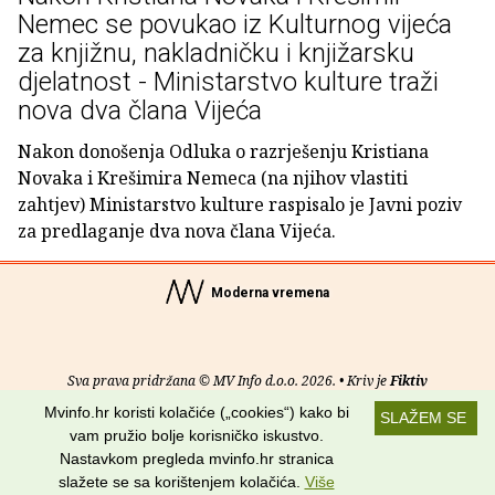
Nemec se povukao iz Kulturnog vijeća
za knjižnu, nakladničku i knjižarsku
djelatnost - Ministarstvo kulture traži
nova dva člana Vijeća
Nakon donošenja Odluka o razrješenju Kristiana
Novaka i Krešimira Nemeca (na njihov vlastiti
zahtjev) Ministarstvo kulture raspisalo je Javni poziv
za predlaganje dva nova člana Vijeća.
Moderna vremena
Sva prava pridržana © MV Info d.o.o. 2026. • Kriv je
Fiktiv
Mvinfo.hr koristi kolačiće („cookies“) kako bi
SLAŽEM SE
O nama
•
Pomoć
•
Uvjeti korištenja
•
RSS kanali
vam pružio bolje korisničko iskustvo.
Nastavkom pregleda mvinfo.hr stranica
Potraži nas na:
slažete se sa korištenjem kolačića.
Više