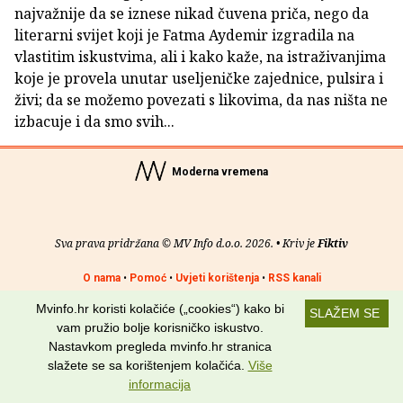
najvažnije da se iznese nikad čuvena priča, nego da
literarni svijet koji je Fatma Aydemir izgradila na
vlastitim iskustvima, ali i kako kaže, na istraživanjima
koje je provela unutar useljeničke zajednice, pulsira i
živi; da se možemo povezati s likovima, da nas ništa ne
izbacuje i da smo svih...
Moderna vremena
Sva prava pridržana © MV Info d.o.o. 2026. • Kriv je
Fiktiv
O nama
•
Pomoć
•
Uvjeti korištenja
•
RSS kanali
Mvinfo.hr koristi kolačiće („cookies“) kako bi
Potraži nas na:
SLAŽEM SE
vam pružio bolje korisničko iskustvo.
Nastavkom pregleda mvinfo.hr stranica
slažete se sa korištenjem kolačića.
Više
informacija