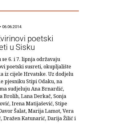
• 06.06.2014.
virinovi poetski
eti u Sisku
 se 6. i 7. lipnja održavaju
vi poetski susreti, okupljalište
a iz cijele Hrvatske. Uz dodjelu
e pjesniku Stipi Odaku, na
ima sudjeluju Ana Brnardić,
 Brolih, Lana Derkač, Sonja
vić, Irena Matijašević, Stipe
Davor Šalat, Marija Lamot, Vera
, Dražen Katunarić, Darija Žilić i