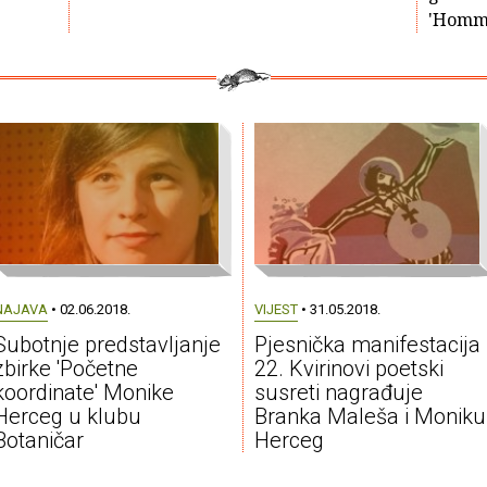
'Homma
NAJAVA
• 02.06.2018.
VIJEST
• 31.05.2018.
Subotnje predstavljanje
Pjesnička manifestacija
zbirke 'Početne
22. Kvirinovi poetski
koordinate' Monike
susreti nagrađuje
Herceg u klubu
Branka Maleša i Moniku
Botaničar
Herceg