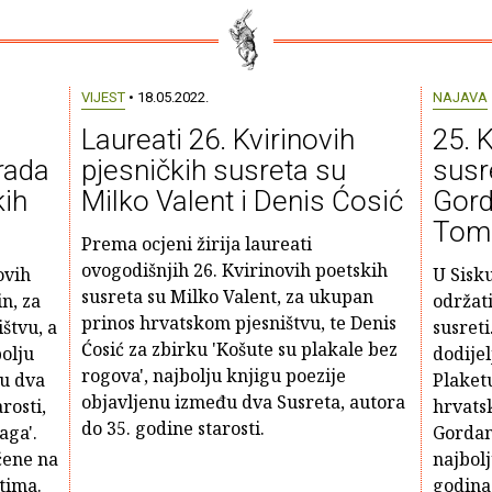
VIJEST
• 18.05.2022.
NAJAVA
Laureati 26. Kvirinovih
25. K
rada
pjesničkih susreta su
susr
kih
Milko Valent i Denis Ćosić
Gord
Tom
Prema ocjeni žirija laureati
ovogodišnjih 26. Kvirinovih poetskih
ovih
U Sisku
susreta su Milko Valent, za ukupan
n, za
održati
prinos hrvatskom pjesništvu, te Denis
štvu, a
susreti
Ćosić za zbirku 'Košute su plakale bez
bolju
dodijel
rogova', najbolju knjigu poezije
đu dva
Plaket
objavljenu između dva Susreta, autora
rosti,
hrvats
do 35. godine starosti.
aga'.
Gordan
čene na
najbolj
tima.
godina