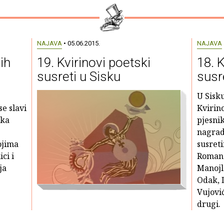
NAJAVA
• 05.06.2015.
NAJAVA
ih
19. Kvirinovi poetski
18. K
susreti u Sisku
susr
U Sisku
se slavi
Kvirino
ska
pjesnik
nagrad
ojima
susret
ci i
Romana
ja
Manojlo
Odak, 
Vujović
drugi.