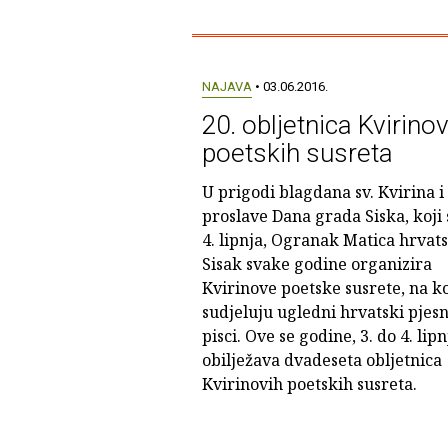
NAJAVA
• 03.06.2016.
20. obljetnica Kvirinov
poetskih susreta
U prigodi blagdana sv. Kvirina i
proslave Dana grada Siska, koji 
4. lipnja, Ogranak Matica hrvat
Sisak svake godine organizira
Kvirinove poetske susrete, na k
sudjeluju ugledni hrvatski pjesni
pisci. Ove se godine, 3. do 4. lipn
obilježava dvadeseta obljetnica
Kvirinovih poetskih susreta.