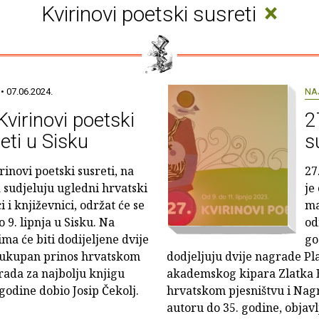
×
Kvirinovi poetski susreti
• 07.06.2024.
NA
Kvirinovi poetski
2
eti u Sisku
s
rinovi poetski susreti, na
27
 sudjeluju ugledni hrvatski
je
i i književnici, održat će se
ma
o 9. lipnja u Sisku. Na
od
ima će biti dodijeljene dvije
go
a ukupan prinos hrvatskom
dodjeljuju dvije nagrade Pla
ada za najbolju knjigu
akademskog kipara Zlatka B
 godine dobio Josip Čekolj.
hrvatskom pjesništvu i Nagr
autoru do 35. godine, objav