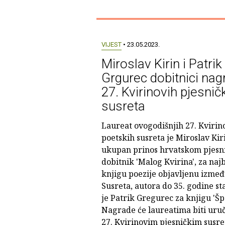
VIJEST
• 23.05.2023.
Miroslav Kirin i Patrik
Grgurec dobitnici nag
27. Kvirinovih pjesnič
susreta
Laureat ovogodišnjih 27. Kvirin
poetskih susreta je Miroslav Kiri
ukupan prinos hrvatskom pjesni
dobitnik 'Malog Kvirina', za naj
knjigu poezije objavljenu izme
Susreta, autora do 35. godine sta
je Patrik Gregurec za knjigu 'Šp
Nagrade će laureatima biti uru
27. Kvirinovim pjesničkim susre