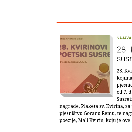
NAJAVA
28. 
susr
28. Kvi
kojima
pjesnic
od 7. d
Susret
nagrade, Plaketa sv. Kvirina, z
pjesništvu Goranu Remu, te nagr
poezije, Mali Kvirin, koju je ove