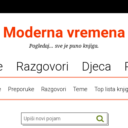
Moderna vremena
Pogledaj... sve je puno knjiga.
e
Razgovori
Djeca
e
Preporuke
Razgovori
Teme
Top lista knji