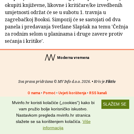
okupiti književne, likovne i kritičare/ke izvedbenih
umjetnosti održat će se u subotu 1. travnja u
zagrebačkoj Booksi. Simpozij će se sastojati od dva
panela i predavanja Svetlane Slapšak na temu 'Čežnja
za rodnim selom u planinama i druge zavere protiv
sećanja i kritike'.
Moderna vremena
Sva prava pridržana © MV Info d.o.o. 2026. • Kriv je
Fiktiv
O nama
•
Pomoć
•
Uvjeti korištenja
•
RSS kanali
Mvinfo.hr koristi kolačiće („cookies“) kako bi
SLAŽEM SE
Potraži nas na:
vam pružio bolje korisničko iskustvo.
Nastavkom pregleda mvinfo.hr stranica
slažete se sa korištenjem kolačića.
Više
informacija