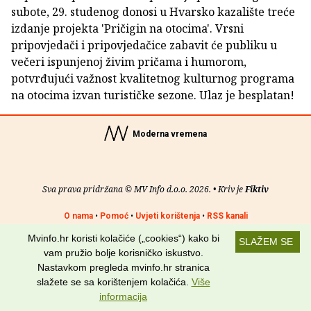
subote, 29. studenog donosi u Hvarsko kazalište treće
izdanje projekta 'Pričigin na otocima'. Vrsni
pripovjedači i pripovjedačice zabavit će publiku u
večeri ispunjenoj živim pričama i humorom,
potvrđujući važnost kvalitetnog kulturnog programa
na otocima izvan turističke sezone. Ulaz je besplatan!
Moderna vremena
Sva prava pridržana © MV Info d.o.o. 2026. • Kriv je
Fiktiv
O nama
•
Pomoć
•
Uvjeti korištenja
•
RSS kanali
Mvinfo.hr koristi kolačiće („cookies“) kako bi
SLAŽEM SE
Potraži nas na:
vam pružio bolje korisničko iskustvo.
Nastavkom pregleda mvinfo.hr stranica
slažete se sa korištenjem kolačića.
Više
informacija