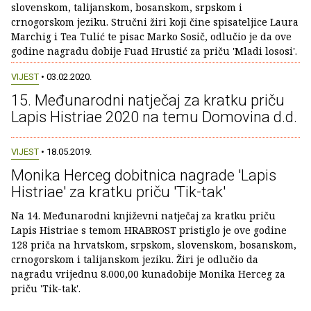
slovenskom, talijanskom, bosanskom, srpskom i
crnogorskom jeziku. Stručni žiri koji čine spisateljice Laura
Marchig i Tea Tulić te pisac Marko Sosič, odlučio je da ove
godine nagradu dobije Fuad Hrustić za priču 'Mladi lososi'.
VIJEST
• 03.02.2020.
15. Međunarodni natječaj za kratku priču
Lapis Histriae 2020 na temu Domovina d.d.
VIJEST
• 18.05.2019.
Monika Herceg dobitnica nagrade 'Lapis
Histriae' za kratku priču 'Tik-tak'
Na 14. Međunarodni književni natječaj za kratku priču
Lapis Histriae s temom HRABROST pristiglo je ove godine
128 priča na hrvatskom, srpskom, slovenskom, bosanskom,
crnogorskom i talijanskom jeziku. Žiri je odlučio da
nagradu vrijednu 8.000,00 kunadobije Monika Herceg za
priču 'Tik-tak'.