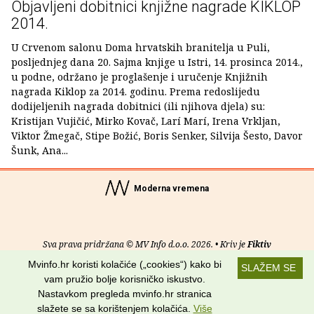
Objavljeni dobitnici knjižne nagrade KIKLOP
2014.
U Crvenom salonu Doma hrvatskih branitelja u Puli,
posljednjeg dana 20. Sajma knjige u Istri, 14. prosinca 2014.,
u podne, održano je proglašenje i uručenje Knjižnih
nagrada Kiklop za 2014. godinu. Prema redoslijedu
dodijeljenih nagrada dobitnici (ili njihova djela) su:
Kristijan Vujičić, Mirko Kovač, Larí Marí, Irena Vrkljan,
Viktor Žmegač, Stipe Božić, Boris Senker, Silvija Šesto, Davor
Šunk, Ana...
Moderna vremena
Sva prava pridržana © MV Info d.o.o. 2026. • Kriv je
Fiktiv
Mvinfo.hr koristi kolačiće („cookies“) kako bi
SLAŽEM SE
O nama
•
Pomoć
•
Uvjeti korištenja
•
RSS kanali
vam pružio bolje korisničko iskustvo.
Nastavkom pregleda mvinfo.hr stranica
Potraži nas na:
slažete se sa korištenjem kolačića.
Više