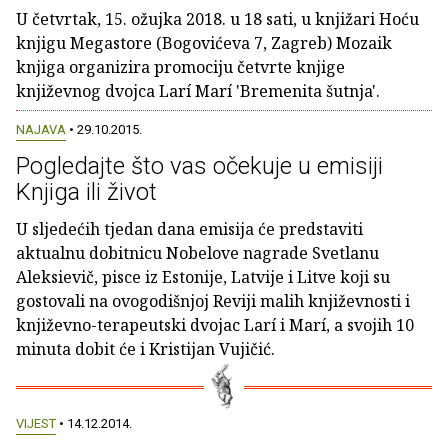
U četvrtak, 15. ožujka 2018. u 18 sati, u knjižari Hoću
knjigu Megastore (Bogovićeva 7, Zagreb) Mozaik
knjiga organizira promociju četvrte knjige
književnog dvojca Larí Marí 'Bremenita šutnja'.
NAJAVA
• 29.10.2015.
Pogledajte što vas očekuje u emisiji
Knjiga ili život
U sljedećih tjedan dana emisija će predstaviti
aktualnu dobitnicu Nobelove nagrade Svetlanu
Aleksievič, pisce iz Estonije, Latvije i Litve koji su
gostovali na ovogodišnjoj Reviji malih književnosti i
književno-terapeutski dvojac Larí i Marí, a svojih 10
minuta dobit će i Kristijan Vujičić.
VIJEST
• 14.12.2014.