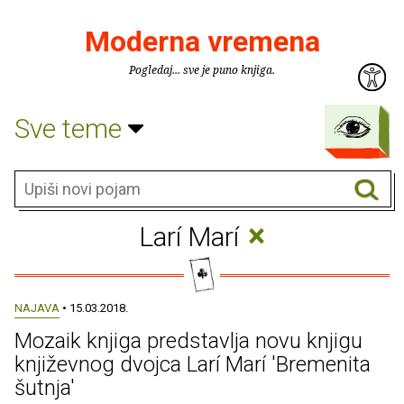
Moderna vremena
Pogledaj... sve je puno knjiga.
Sve teme
×
Larí Marí
NAJAVA
• 15.03.2018.
Mozaik knjiga predstavlja novu knjigu
književnog dvojca Larí Marí 'Bremenita
šutnja'