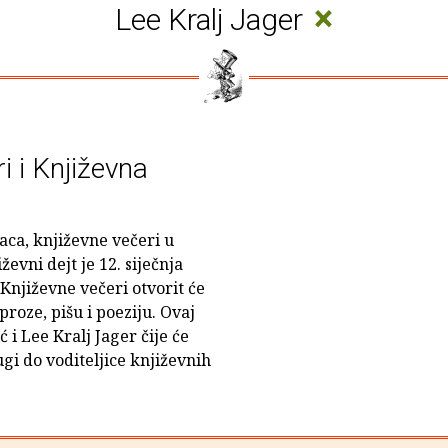
×
Lee Kralj Jager
i i Književna
aca, književne večeri u
ževni dejt je 12. siječnja
 Književne večeri otvorit će
proze, pišu i poeziju. Ovaj
 i Lee Kralj Jager čije će
ugi do voditeljice književnih