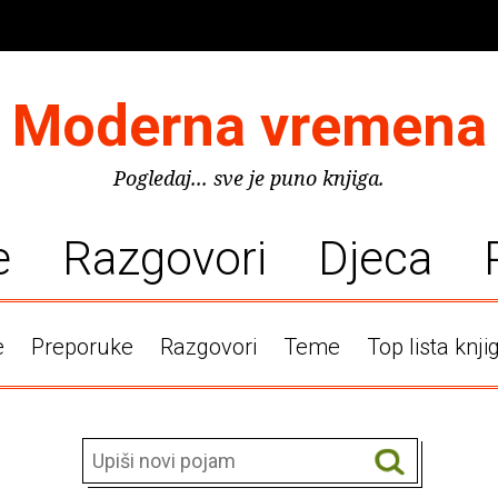
Moderna vremena
Pogledaj... sve je puno knjiga.
e
Razgovori
Djeca
e
Preporuke
Razgovori
Teme
Top lista knji