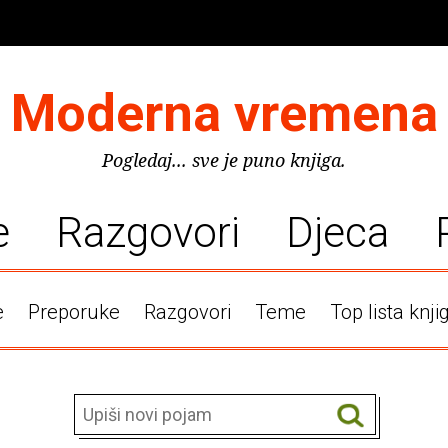
Moderna vremena
Pogledaj... sve je puno knjiga.
e
Razgovori
Djeca
e
Preporuke
Razgovori
Teme
Top lista knji