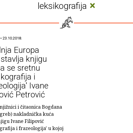
×
leksikografija
• 23.10.2018.
dnja Europa
stavlja knjigu
a se sretnu
ikografija i
eologija' Ivane
pović Petrović
njižnici i čitaonica Bogdana
agreb) nakladnička kuća
jigu Ivane Filipović
rafija i frazeologija' u kojoj