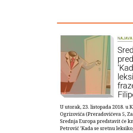
NAJAVA
Sre
pred
'Kad
leks
fraz
Fili
U utorak, 23. listopada 2018. u K
Ogrizovića (Preradovićeva 5, Z
Srednja Europa predstavit će kn
Petrović 'Kada se sretnu leksikog