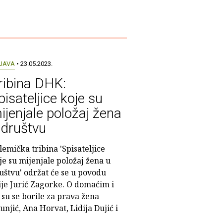
JAVA
• 23.05.2023.
ribina DHK:
pisateljice koje su
ijenjale položaj žena
 društvu
lemička tribina 'Spisateljice
je su mijenjale položaj žena u
uštvu' održat će se u povodu
ije Jurić Zagorke. O domaćim i
su se borile za prava žena
njić, Ana Horvat, Lidija Dujić i