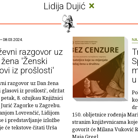
×
Lidija Dujić
• 08.03.2024.
NA
ževni razgovor uz
T
žena 'Ženski
S
ovi iz prošlosti'
m
u
vni razgovor uz Dan žena
 glasovi iz prošlosti', održat
Po
 petak, 8. ožujkau Knjižnici
ko
 Jurić Zagorke u Zagrebu.
dr
Sanjom Lovrenčić, Lidijom
150. obljetnice rođenja Mar
e i predstavljanje izložbe
stranim književnicama koje 
e će tekstove čitati Urša
govorit će Milana Vuković Ru
Maja Gregl.