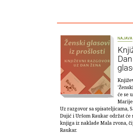
NAJAVA
Knji
Dan 
glas
Knjiže
'Ženski
će se u
Marije
Uz razgovor sa spisateljicama, 
Dujić i Uršom Raukar održat će s
knjiga iz naklade Mala zvona, čij
Raukar.