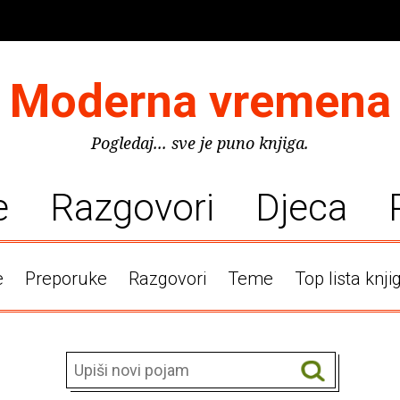
Moderna vremena
Pogledaj... sve je puno knjiga.
e
Razgovori
Djeca
e
Preporuke
Razgovori
Teme
Top lista knji