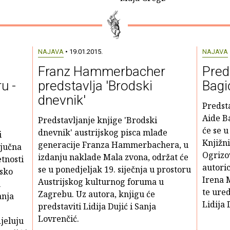
NAJAVA
• 19.01.2015.
NAJAVA
Franz Hammerbacher
Pred
u -
predstavlja 'Brodski
Bagić
dnevnik'
Predsta
Aide Ba
Predstavljanje knjige 'Brodski
će se u
dnevnik' austrijskog pisca mlađe
i
Knjižni
generacije Franza Hammerbachera, u
ljučna
Ogrizov
izdanju naklade Mala zvona, održat će
tnosti
autoric
se u ponedjeljak 19. siječnja u prostoru
tsko
Irena M
Austrijskog kulturnog foruma u
h
te ured
Zagrebu. Uz autora, knjigu će
anja
Lidija 
predstaviti Lidija Dujić i Sanja
Lovrenčić.
jeluju