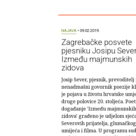
NAJAVA
• 09.02.2019.
Zagrebačke posvete
pjesniku Josipu Sever
Između majmunskih
zidova
Josip Sever, pjesnik, prevoditelj 
nenadmašni govornik poezije k
je pojava u životu hrvatske umje
druge polovice 20. stoljeća. Poe
događanje 'Između majmunski
zidova' građeno je udjelom sjeć
Severovih prijatelja, glumačkog
umijeća i filma. U programu sud