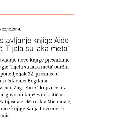
• 22.12.2014.
stavljanje knjige Aide
 'Tijela su laka meta'
vljanje nove knjige pjesnikinje
gić 'Tijela su laka meta' održat
 ponedjeljak 22. prosinca u
ci i čitaonici Bogdana
ića u Zagrebu. O knjizi će, uz
u, govoriti književni kritičari
atijašević i Miroslav Mićanović,
nice knjige Sanja Lovrenčić i
Dujić.