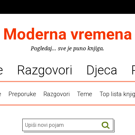
Moderna vremena
Pogledaj... sve je puno knjiga.
e
Razgovori
Djeca
e
Preporuke
Razgovori
Teme
Top lista knji