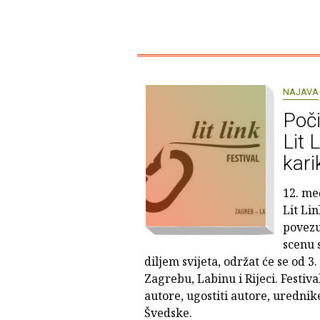
NAJAVA
Poči
Lit 
kari
12. me
Lit Lin
povezu
scenu 
diljem svijeta, održat će se od 3.
Zagrebu, Labinu i Rijeci. Festiv
autore, ugostiti autore, urednik
Švedske.