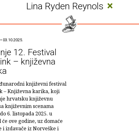
×
Lina Ryden Reynols
• 03.10.2025.
nje 12. Festival
Link – književna
ka
đunarodni književni festival
k – Književna karika, koji
je hrvatsku književnu
sa književnim scenama
 do 6. listopada 2025. u
al će ove godine, uz domaće
e i izdavače iz Norveške i